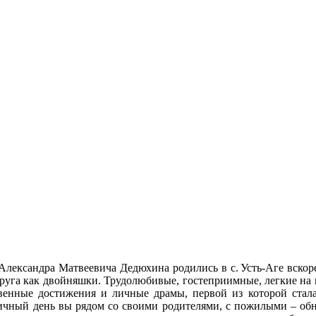
лександра Матвеевича Дедюхина родились в с. Усть-Аге вскоре
 друга как двойняшки. Трудолюбивые, гостеприимные, легкие на
твенные достижения и личные драмы, первой из которой стал
ничный день вы рядом со своими родителями, с пожилыми – обн