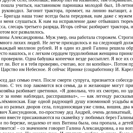
, пошла учиться, наставником парнишка молодой был, 18-летн
руководил. Загонит трактора, промоет, на линию вытащит, а м
— Бригада наша тоже всегда была передовая, нам даже с мужем
 ли меня слушаться. К нам на исправление даже отбывших тюре
сса, слесарь третьего разряда, Игорь сейчас разбирает трактора
отом все развалилось.
алины Александровны. Муж умер, она работала сторожем. Строги
сь много лихих людей. Не легче приходилось и на следующей долж
а каждый миллион рублей. И в один из дней Галина решила обр
сто нашлось, и с легким сердцем трудолюбивая женщина принял
проверяли. Одна бабушка копеечки везде рассыплет. Я все их со
 ли. Вот и я тебя проверяю, считаю, все ли копейки». Потом при
. Царство им Небесное. Я сейчас Иринке (соцработнику И. Карел
осед дал семью пчел. После смерти супруга, признается собесед
ятию. С тех пор лакомится вся семья, да и желающие могут пр
хозяйка разбивает цветники. «Я довольна, что их смотрю, но здо
е за ними наблюдал, расспрашивал», — как легенду рассказыв
 Алёкминская. Еще одной радующей душу изюминкой усадьбы я
 из разных дворов села, плодоносящая уже слива, вишня, два 
хович Хансундинов, по-простому дед Андрей, очень деликатный,
в они вместе присаживаются на скамейку у любимых берез Галины
 по березке, недалеко от них Витина была, она пропала, а детей
тянется! – со значением говорит Галина Александровна, а на воп