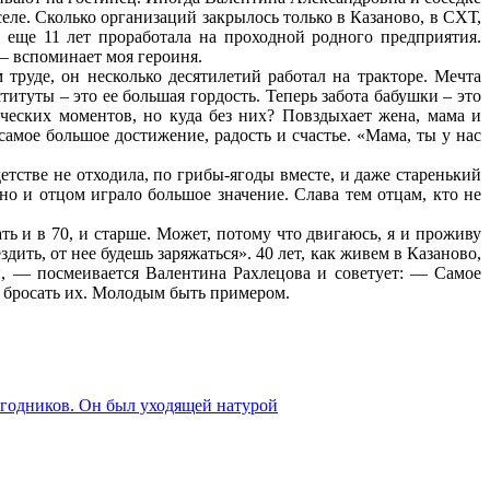
еле. Сколько организаций закрылось только в Казаново, в СХТ,
 еще 11 лет проработала на проходной родного предприятия.
— вспоминает моя героиня.
труде, он несколько десятилетий работал на тракторе. Мечта
туты – это ее большая гордость. Теперь забота бабушки – это
еских моментов, но куда без них? Повздыхает жена, мама и
 самое большое достижение, радость и счастье. «Мама, ты у нас
детстве не отходила, по грибы-ягоды вместе, и даже старенький
но и отцом играло большое значение. Слава тем отцам, кто не
ать и в 70, и старше. Может, потому что двигаюсь, я и проживу
ить, от нее будешь заряжаться». 40 лет, как живем в Казаново,
и, — посмеивается Валентина Рахлецова и советует: — Самое
не бросать их. Молодым быть примером.
годников. Он был уходящей натурой