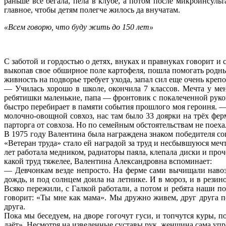
раньше все бегала, пела в клубе, а потом после микроинсуль
главное, чтобы детям полегче жилось да внучатам.
«Всем говорю, что буду жить до 150 лет»
С заботой и гордостью о детях, внуках и правнуках говорит 
выкопав свое обширное поле картофеля, пошла помогать родным
живность на подворье требует ухода, запал сил еще очень крепо
— Училась хорошо в школе, окончила 7 классов. Мечта у мен
ребятишки маленькие, папа — фронтовик с покалеченной рукой
быстро перебирает в памяти события прошлого моя героиня. —
молочно-овощной совхоз, нас там было 33 доярки на трёх ферм
парторга от совхоза. Но по семейным обстоятельствам не поеха
В 1975 году Валентина была награждена знаком победителя со
«Ветеран труда» стало ей наградой за труд и несбывшуюся меч
лет работала медником, радиаторы паяла, клепала диски и про
какой труд тяжелее, Валентина Александровна вспоминает:
— Девчонкам везде непросто. На ферме сами вычищали навоз 
дождь, и под солнцем доила на летнике. И в мороз, и в рези
Всяко пережили, с Галкой работали, а потом и ребята наши 
говорит: «Ты мне как мама». Мы дружно живем, друг друга п
друга.
Пока мы беседуем, на дворе гогочут гуси, и топчутся куры, 
даёт». Несмотря на изведенные суставы рук, женщина сама уп