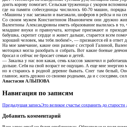
доить корову помогает. Сельская труженица с укором вспомина
где на памяти собеседницы числилось 60-70 машин, порядка
«Машины у нас заезжали и выезжали, шоферов в рейсы и на сев
Со своим мужем Константином Ивановичем они дружно живут 5
Валентины Александровны иметь образование вылилась в то, ч
младшие внуки и правнучата, которые приезжают и приходя
бабушка, скрепит сердце и живет дальше, старается всем помоч
хороший человек, мы тебя любим!», — признаются ей в ответ д
На мое замечание, какие они разные с сестрой Галиной, Валент
мотоцикл могла разобрать и собрать. Вот какие боевые девчо
бросал и сейчас не бросает семью и детей.
— Закалка у нас вон какая, семь классов закончил и работаешь
дольше. Себя на свой возраст не ощущаю. А еще мне энергию ма
но я стараюсь в родной деревне бывать. Снег там белый, О
главное, жить дружно со своими родными, да и с соседями, сил
Анастасия АЛЫПОВА
Навигация по записям
Предыдущая запись
Это великое счастье сохранить до старости
Добавить комментарий
Ваш адрес email не будет опубликован.
Обязательные поля пом