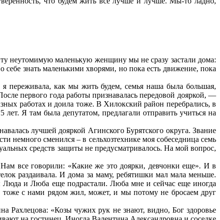
уверенность, что будем жить все лучше и лучше. Мы-то ладно,
 Эту неутомимую маленькую женщину мы не сразу застали дома:
о себе знать маленькими хворями, но пока есть движение, пока
 я переживала, как мы жить будем, семья наша была большая,
После первого года работы признавалась передовой дояркой, —
зных работах и доила тоже. В Хилокский район перебрались, в
5 лет. Я там была депутатом, предлагали отправить учиться на
навалась лучшей дояркой Агинского Бурятского округа. Звание
сти немного сменился – в сельхозтехнике моя собеседница семь
дуальных средств защиты не предусматривалось. На мой вопрос,
Нам все говорили: «Какие же это доярки, девчонки еще». И в
елок раздаивала. И дома за маму, ребятишки мал мала меньше.
ы Люда и Люба еще подрастали. Люба мне и сейчас еще иногда
 тоже с нами рядом жил, может, и мы потому не бросаем друг
на Рахлецова: «Козы чужих рук не знают, видно, Бог здоровье
ивают на гостинец. Иногда Валентина Александровна и соседке