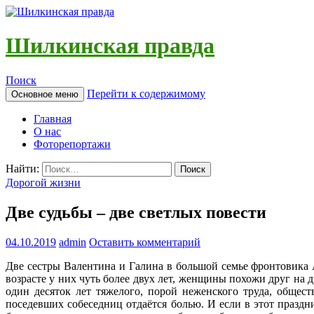
Шилкинская правда
Поиск
Перейти к содержимому
Основное меню
Главная
О нас
Фоторепортажи
Найти:
Дорогой жизни
Две судьбы – две светлых повести
04.10.2019
admin
Оставить комментарий
Две сестры Валентина и Галина в большой семье фронтовика А
возрасте у них чуть более двух лет, женщины похожи друг на
один десяток лет тяжелого, порой неженского труда, общес
поседевших собеседниц отдаётся болью. И если в этот празд