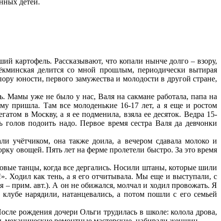
енных детей.
й картофель. Рассказывают, что копали нынче долго – взору,
ёкминская делится со мной прошлым, периодически вытирая
пору юности, первого замужества и молодости в другой стране,
ь. Мамы уже не было у нас, Валя на сакмане работала, папа на
му пришла. Там все молоденькие 16-17 лет, а я еще и ростом
том в Москву, а я ее подменила, взяла ее десяток. Ведра 15-
ь голов подоить надо. Первое время сестра Валя да девчонки
ли учётчиком, она также доила, а вечером сдавала молоко и
рку овощей. Пять лет на ферме пролетели быстро. За это время
новые танцы, когда все дергались. Носили штаны, которые шили
». Ходил как тень, а я его отчитывала. Мы еще и выступали, с
 – прим. авт.). А он не обижался, молчал и ходил провожать. Я
в клубе нарядили, натанцевались, а потом пошли с его семьей
После рождения дочери Ольги трудилась в школе: колола дрова,
лись механические ремонтные мастерские, набирали женщин.