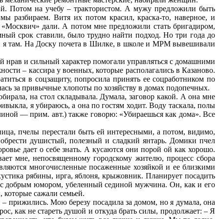
ий. Потом на учебу – трактористом. А мужу предложили быть
ы разбираем. Витя их потом красил, краска-то, наверное, и
 «Москвич» дали. А потом мне предложили стать бригадиром,
мный срок ставили, было трудно найти подход. Но три года до
, и я там. На Доску почета в Шилке, в школе и МРМ вывешивали
й нрав и сильный характер помогали управляться с домашними
ности – кассира у военных, которые располагались в Казаново.
атиться в соцзащиту, попросила принять ее соцработником по
ась за привычные хлопоты по хозяйству в домах подопечных.
бирала, на стол складывала. Думала, заговор какой. А она мне
выкла, я убираюсь, а она по гостям ходит. Воду таскала, полы
иной — прим. авт.) также говорю: «Убираешься как дома». Все
ница, пчелы перестали быть ей интересными, а потом, видимо,
иобрести душистый, полезный и сладкий янтарь. Домики пчел
ровье дает о себе знать. А кусаются они порой ой как хорошо.
ает мне, непосвященному городскому жителю, процесс сбора
вляются многочисленные посаженные хозяйкой и ее близкими
кустика рябины, ирга, яблоня, крыжовник. Планирует посадить
 с добрым юмором, убеленный сединой мужчина. Он, как и его
, которые сажали семьей.
 – прижились. Мою березу посадила за домом, но я думала, она
рос, как не стареть душой и откуда брать силы, продолжает: – Я