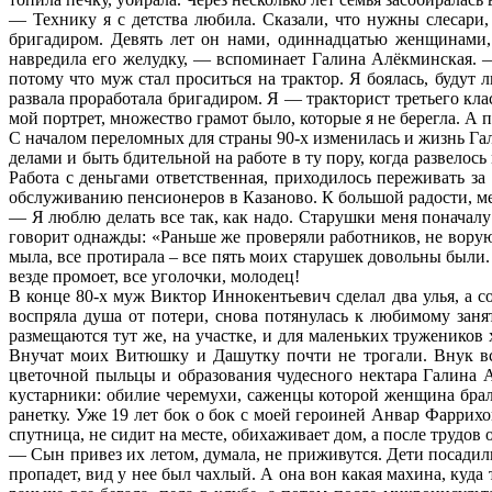
— Технику я с детства любила. Сказали, что нужны слесари
бригадиром. Девять лет он нами, одиннадцатью женщинами, 
навредила его желудку, — вспоминает Галина Алёкминская. 
потому что муж стал проситься на трактор. Я боялась, будут
развала проработала бригадиром. Я — тракторист третьего кла
мой портрет, множество грамот было, которые я не берегла. А п
С началом переломных для страны 90-х изменилась и жизнь Г
делами и быть бдительной на работе в ту пору, когда развело
Работа с деньгами ответственная, приходилось переживать з
обслуживанию пенсионеров в Казаново. К большой радости, ме
— Я люблю делать все так, как надо. Старушки меня поначалу 
говорит однажды: «Раньше же проверяли работников, не воруют
мыла, все протирала – все пять моих старушек довольны были
везде промоет, все уголочки, молодец!
В конце 80-х муж Виктор Иннокентьевич сделал два улья, а с
воспряла душа от потери, снова потянулась к любимому зан
размещаются тут же, на участке, и для маленьких тружеников 
Внучат моих Витюшку и Дашутку почти не трогали. Внук вс
цветочной пыльцы и образования чудесного нектара Галина
кустарники: обилие черемухи, саженцы которой женщина брала
ранетку. Уже 19 лет бок о бок с моей героиней Анвар Фарри
спутница, не сидит на месте, обихаживает дом, а после трудо
— Сын привез их летом, думала, не приживутся. Дети посадили
пропадет, вид у нее был чахлый. А она вон какая махина, куда 