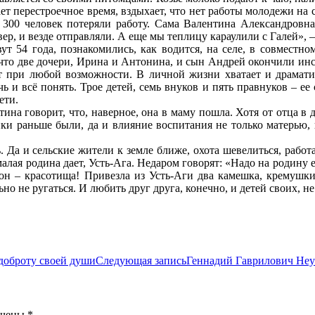
ет перестроечное время, вздыхает, что нет работы молодежи на с
 300 человек потеряли работу. Сама Валентина Александровна
ер, и везде отправляли. А еще мы теплицу караулили с Галей», 
4 года, познакомились, как водится, на селе, в совместном 
то две дочери, Ирина и Антонина, и сын Андрей окончили инсти
т при любой возможности. В личной жизни хватает и драматич
ь и всё понять. Трое детей, семь внуков и пять правнуков – ее
ети.
ина говорит, что, наверное, она в маму пошла. Хотя от отца в 
нки раньше были, да и влияние воспитания не только матерью, 
. Да и сельские жители к земле ближе, охота шевелиться, работ
лая родина дает, Усть-Ага. Недаром говорят: «Надо на родину езд
нон – красотища! Привезла из Усть-Аги два камешка, кремушк
ьно не ругаться. И любить друг друга, конечно, и детей своих, 
 доброту своей души
Следующая запись
Геннадий Гаврилович Неу
ечены
*