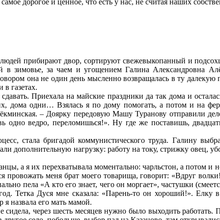
о самое дорогое и ценное, что есть у нас, не считая наших собств
 людей прибирают двор, сортируют свежевыкопанный и подсохши
й в зимовье, за чаем и угощением Галина Александровна Ал
говором она не один день мысленно возвращалась в ту далекую 
 в газетах.
а сдавать. Приехала на майские праздники да так дома и осталас
их, дома одни… Взялась я по дому помогать, а потом и на фер
кминская. – Доярку передовую Машу Туранову отправили делега
вь одно ведро, переломишься!». Ну где же поставишь, двадцат
есс, стала бригадой коммунистического труда. Галину выбра
али дополнительную нагрузку: работу на току, стрижку овец, убо
анцы, а я их перехватывала моментально: чарльстон, а потом и 
лся провожать меня брат моего товарища, говорит: «Вдруг волки!
ьно пела «А кто его знает, чего он моргает», частушки (смеется
год. Тетка Дуся мне сказала: «Парень-то он хороший!». Елку 
 я назвала его мать мамой.
не сидела, через шесть месяцев нужно было выходить работать. 
ь в другое село, побольше, выбор пал на Казаново, там открыва