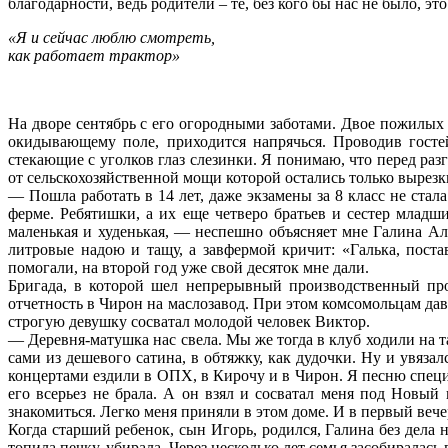
благодарности, ведь родители – те, без кого бы нас не было, эт
«Я и сейчас люблю смотреть,
как работает трактор»
На дворе сентябрь с его огородными заботами. Двое пожилых
окидывающему поле, приходится напрячься. Проводив госте
стекающие с уголков глаз слезинки. Я понимаю, что перед раз
от сельскохозяйственной мощи которой остались только вырезки
— Пошла работать в 14 лет, даже экзамены за 8 класс не стал
ферме. Ребятишки, а их еще четверо братьев и сестер младш
маленькая и худенькая, — неспешно объясняет мне Галина Алё
литровые надою и тащу, а завфермой кричит: «Галька, поста
помогали, на второй год уже свой десяток мне дали.
Бригада, в которой шел непрерывный производственный проц
отчетность в Чирон на маслозавод. При этом комсомольцам дав
строгую девушку сосватал молодой человек Виктор.
— Деревня-матушка нас свела. Мы же тогда в клуб ходили на т
сами из дешевого сатина, в обтяжку, как дудочки. Ну и увяза
концертами ездили в ОПХ, в Кирочу и в Чирон. Я песню специал
его всерьез не брала. А он взял и сосватал меня под Новый 
знакомиться. Легко меня приняли в этом доме. И в первый вечер
Когда старший ребенок, сын Игорь, родился, Галина без дела 
топила печку, убирала. Через несколько лет семья засобиралас