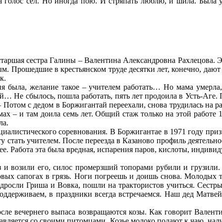
та голос сел. Но иногда пою. И стряпать люблю, и шила. Была 
и старшая сестра Галины – Валентина Александровна Рахлецова.
. Прошедшие в крестьянском труде десятки лет, конечно, дают 
к.
я была, желание такое – учителем работать… Но мама умерла,
… Не сбылось, пошла работать, пять лет продоила в Усть-Аге. 
 Потом с дедом в Боржигантай переехали, снова трудилась на ра
ах – и там доила семь лет. Общий стаж только на этой работе 1
ла.
циалистического соревнования. В Боржигантае в 1971 году приз
ту стать учителем. После переезда в Казаново профиль деятельно
чее. Работа эта была вредная, испарения паров, кислоты, индиви
и возили его, силос промерзший топорами рубили и грузили. 
новых сапогах в грязь. Ноги погреешь и доишь снова. Молодых т
подросли Гриша и Вовка, пошли на трактористов учиться. Сестр
оддерживаем, в праздники всегда встречаемся. Наш дед Матвей
после вечернего выпаса возвращаются козы. Как говорит Валенти
равляется со своими питомцами. Козье молоко подают к чаю, нал