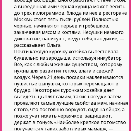
а выведенная ими черная курица может весить
до трех килограммов, блюда из нее в ресторане
Москвы стоят пять тысяч рублей. Полностью
черные, начиная от перьев и гребешков,
заканчивая мясом и костями. Несушки немного
диковатые, паникуют, ведут себя, как дикие, —
рассказывает Ольга.
Почти каждую курочку хозяйка выпестовала
буквально из зародыша, используя инкубатор.
Все, как с любым живым существом, которому
нужны для развития тепло, влага и свежий
воздух. Через 21 день посадки наклевываются
пушистые цыпушки, которых перемещают в
брудер. Некоторым курочкам хозяйка дает
высидеть цыплят самим, такие наседки затем
проявляют самые лучшие свойства мам, начиная
с того, что постоянно воркуют, сидя на яйцах, а
позже учат искать червячков, защищают,
держат в тонусе. «Наиболее крепкое потомство
получается у таких заботливых мамаш», —