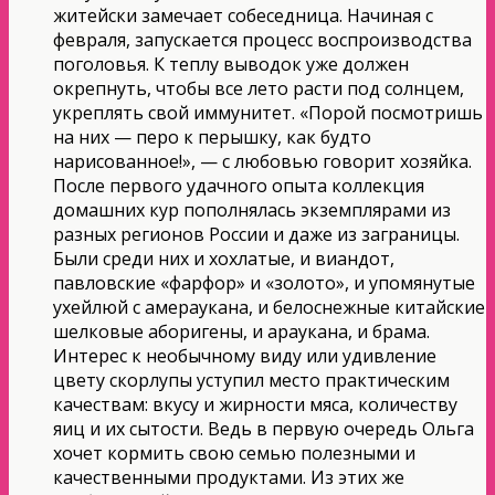
житейски замечает собеседница. Начиная с
февраля, запускается процесс воспроизводства
поголовья. К теплу выводок уже должен
окрепнуть, чтобы все лето расти под солнцем,
укреплять свой иммунитет. «Порой посмотришь
на них — перо к перышку, как будто
нарисованное!», — с любовью говорит хозяйка.
После первого удачного опыта коллекция
домашних кур пополнялась экземплярами из
разных регионов России и даже из заграницы.
Были среди них и хохлатые, и виандот,
павловские «фарфор» и «золото», и упомянутые
ухейлюй с амераукана, и белоснежные китайские
шелковые аборигены, и араукана, и брама.
Интерес к необычному виду или удивление
цвету скорлупы уступил место практическим
качествам: вкусу и жирности мяса, количеству
яиц и их сытости. Ведь в первую очередь Ольга
хочет кормить свою семью полезными и
качественными продуктами. Из этих же