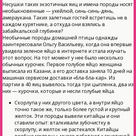
Несушки таких экзотичных яиц и имена породы носят
необыкновенные — ухейлюй, синь-синь-дянь,
амераукана. Таких залетных гостей встретишь не в
каждом курятнике, а откуда они взялись в
забайкальской глубинке?
Необычные породы домашней птицы однажды
заинтересовали Ольгу Васильеву, когда она впервые
увидела зеленое яйцо в интернете и стала изучать
этот вопрос. На тот момент у нее было несколько
обычных курочек. Первое голубое яйцо женщина
выписала из Казани, а его доставка заняла 10 дней на
машинах сервисом доставки «бла-бла-кар». Из
партии в 40 яиц вывелось тогда три цыпленка, два из
них — курочки, которые и несли голубые яйца.
Скорлупа у них другого цвета, а внутри яйцо
точно такое же, только более густой и крупный
желток. Эти породы вывели китайцы и они
ставили опыт: вталкивали зубочистку в
скорлупу, и желток не растекался. Китайцы
вообще молодцы, много работают с генетикой,