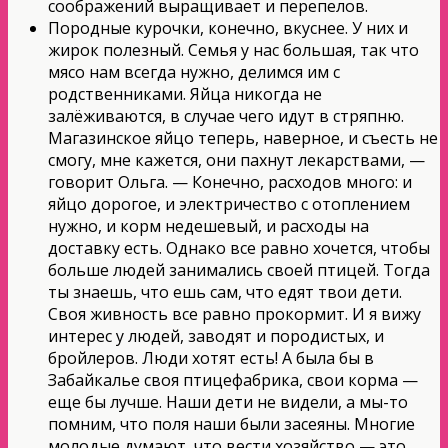
соображений выращивает и перепелов.
Породные курочки, конечно, вкуснее. У них и
жирок полезный. Семья у нас большая, так что
мясо нам всегда нужно, делимся им с
родственниками. Яйца никогда не
залёживаются, в случае чего идут в стряпню.
Магазинское яйцо теперь, наверное, и съесть не
смогу, мне кажется, они пахнут лекарствами, —
говорит Ольга. — Конечно, расходов много: и
яйцо дорогое, и электричество с отоплением
нужно, и корм недешевый, и расходы на
доставку есть. Однако все равно хочется, чтобы
больше людей занимались своей птицей. Тогда
ты знаешь, что ешь сам, что едят твои дети.
Своя живность все равно прокормит. И я вижу
интерес у людей, заводят и породистых, и
бройлеров. Люди хотят есть! А была бы в
Забайкалье своя птицефабрика, свои корма —
еще бы лучше. Наши дети не видели, а мы-то
помним, что поля наши были засеяны. Многие
молодые думают, что вести хозяйство — это