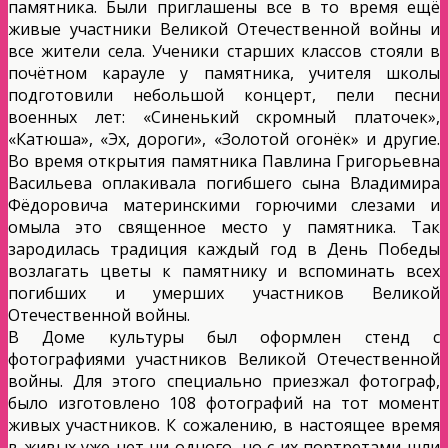
памятника. Были приглашены все в то время ещё
живые участники Великой Отечественной войны и
все жители села. Ученики старших классов стояли в
почётном карауле у памятника, учителя школы
подготовили небольшой концерт, пели песни
военных лет: «Синенький скромный платочек»,
«Катюша», «Эх, дороги», «Золотой огонёк» и другие.
Во время открытия памятника Павлина Григорьевна
Васильева оплакивала погибшего сына Владимира
Фёдоровича материнскими горючими слезами и
омыла это священное место у памятника. Так
зародилась традиция каждый год в День Победы
возлагать цветы к памятнику и вспоминать всех
погибших и умерших участников Великой
Отечественной войны.
В Доме культуры был оформлен стенд с
фотографиями участников Великой Отечественной
войны. Для этого специально приезжал фотограф,
было изготовлено 108 фотографий на тот момент
живых участников. К сожалению, в настоящее время
в живых уже нет ни одного, но с их портретами шли