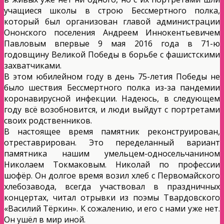
учащиеся школы в строю Бессмертного полка,
который был организован главой администрации
Ононского поселения Андреем Иннокентьевичем
Павловым впервые 9 мая 2016 года в 71-ю
годовщину Великой Победы в борьбе с фашистскими
захватчиками.
В этом юбилейном году в день 75-летия Победы не
было шествия Бессмертного полка из-за пандемии
коронавирусной инфекции. Надеюсь, в следующем
году всё возобновится, и люди выйдут с портретами
своих родственников.
В настоящее время памятник реконструирован,
отреставрирован. Это переделанный вариант
памятника нашим умельцем-односельчанином
Николаем Токмаковым. Николай по профессии
шофёр. Он долгое время возил хлеб с Первомайского
хлебозавода, всегда участвовал в праздничных
концертах, читал отрывки из поэмы Твардовского
«Василий Тёркин». К сожалению, и его с нами уже нет.
Он ушёл в мир иной.