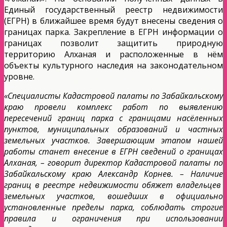
Единый государственный реестр недвижимости
(ЕГРН) в ближайшее время будут внесены сведения о
границах парка. Закрепление в ЕГРН информации о
границах позволит защитить природную
территорию Алханая и расположенные в нём
объекты культурного наследия на законодательном
уровне.
«Специалисты Кадастровой палаты по Забайкальскому
краю провели комплекс работ по выявлению
пересечений границ парка с границами насёленных
пунктов, муниципальных образований и частных
земельных участков. Завершающим этапом нашей
работы станет внесение в ЕГРН сведений о границах
Алханая, – говорит директор Кадастровой палаты по
Забайкальскому краю Александр Корнев. – Наличие
границ в реестре недвижимости обяжет владельцев
земельных участков, вошедших в официально
установленные пределы парка, соблюдать строгие
правила и ограничения при использовании