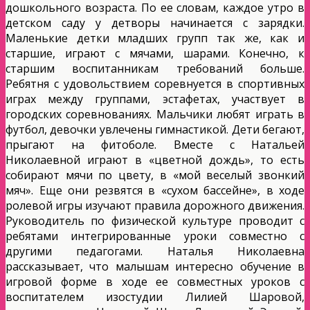
дошкольного возраста. По ее словам, каждое утро в
детском саду у детворы начинается с зарядки.
Маленькие детки младших групп так же, как и
старшие, играют с мячами, шарами. Конечно, к
старшим воспитанникам требований больше.
Ребятня с удовольствием соревнуется в спортивных
играх между группами, эстафетах, участвует в
городских соревнованиях. Мальчики любят играть в
футбол, девочки увлечены гимнастикой. Дети бегают,
прыгают на фитоболе. Вместе с Натальей
Николаевной играют в «цветной дождь», то есть
собирают мячи по цвету, в «мой веселый звонкий
мяч». Еще они резвятся в «сухом бассейне», в ходе
ролевой игры изучают правила дорожного движения.
Руководитель по физической культуре проводит с
ребятами интегрированные уроки совместно с
другими педагогами. Наталья Николаевна
рассказывает, что малышам интересно обучение в
игровой форме в ходе ее совместных уроков с
воспитателем изостудии Лилией Шаровой,