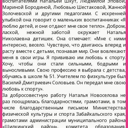
воспитателями Натальей Шкут, Людмилой Эповой,
Мариной Бородиной, Любовью Шестаковой, Жанной
Золочевской и другими педагогами. С искренней
улыбкой она говорит о маленьких воспитанниках: «Я
люблю детей, и они отдают мне свое тепло». Добром,
лаской, нежной заботой окружает Наталья
Николаевна детишек. Она отмечает: «Мне с ними
интересно, весело. Чувствую, что двигаюсь вперед и
расту вместе с детьми, познавая мир. Они вовлекают
меня в свои игры. Я прививаю им любовь к спорту.
Хочу, чтобы они стали сильными, бодрыми и
выносливыми. Свою профессию я выбрала с детства,
обучаясь в школе № 51. Учителем по физкультуре был
Василий Дмитриевич Соловьев. Он передал мне свою
любовь к спорту».
За добросовестную работу Наталья Новоселова не
раз поощрялась благодарностями, грамотами, в том
числе благодарственным письмом Министерства
физической культуры и спорта Забайкальского края,
грамотами администрации муниципального района
«Шилкинский район», комитета образования,