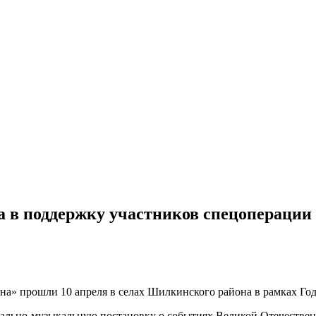
та в поддержку участников спецопераци
сна» прошли 10 апреля в селах Шилкинского района в рамках Год
рально-музыкальную постановку о событиях Великой Отечествен