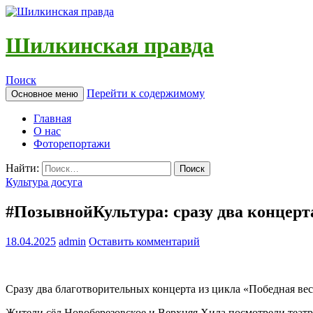
Шилкинская правда
Поиск
Перейти к содержимому
Основное меню
Главная
О нас
Фоторепортажи
Найти:
Культура досуга
#ПозывнойКультура: сразу два концер
18.04.2025
admin
Оставить комментарий
Сразу два благотворительных концерта из цикла «Победная ве
Жители сёл Новоберезовское и Верхняя Хила посмотрели теат