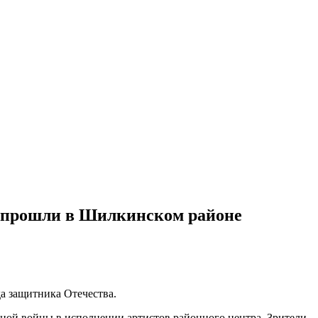
и прошли в Шилкинском районе
а защитника Отечества.
ной войны в исполнении артистов районного центра. Зрители