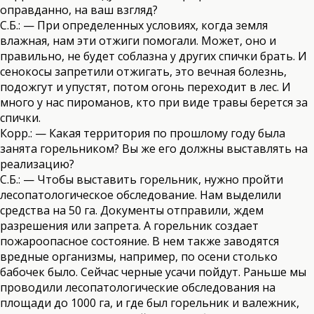
оправданно, на ваш взгляд?
С.Б.: — При определенных условиях, когда земля
влажная, нам эти отжиги помогали. Может, оно и
правильно, не будет соблазна у других спички брать. И
сенокосы запретили отжигать, это вечная болезнь,
подожгут и упустят, потом огонь переходит в лес. И
много у нас пироманов, кто при виде травы берется за
спички.
Корр.: — Какая территория по прошлому году была
занята горельником? Вы же его должны выставлять на
реализацию?
С.Б.: — Чтобы выставить горельник, нужно пройти
лесопатологическое обследование. Нам выделили
средства на 50 га. Документы отправили, ждем
разрешения или запрета. А горельник создает
пожароопасное состояние. В нем также заводятся
вредные организмы, например, по осени столько
бабочек было. Сейчас черные усачи пойдут. Раньше мы
проводили лесопатологические обследования на
площади до 1000 га, и где был горельник и валежник,