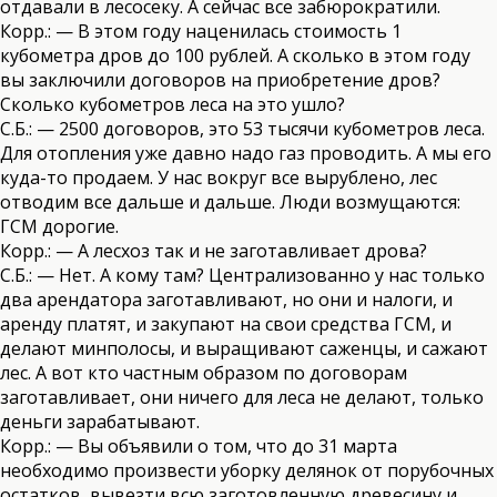
отдавали в лесосеку. А сейчас все забюрократили.
Корр.: — В этом году наценилась стоимость 1
кубометра дров до 100 рублей. А сколько в этом году
вы заключили договоров на приобретение дров?
Сколько кубометров леса на это ушло?
С.Б.: — 2500 договоров, это 53 тысячи кубометров леса.
Для отопления уже давно надо газ проводить. А мы его
куда-то продаем. У нас вокруг все вырублено, лес
отводим все дальше и дальше. Люди возмущаются:
ГСМ дорогие.
Корр.: — А лесхоз так и не заготавливает дрова?
С.Б.: — Нет. А кому там? Централизованно у нас только
два арендатора заготавливают, но они и налоги, и
аренду платят, и закупают на свои средства ГСМ, и
делают минполосы, и выращивают саженцы, и сажают
лес. А вот кто частным образом по договорам
заготавливает, они ничего для леса не делают, только
деньги зарабатывают.
Корр.: — Вы объявили о том, что до 31 марта
необходимо произвести уборку делянок от порубочных
остатков, вывезти всю заготовленную древесину и