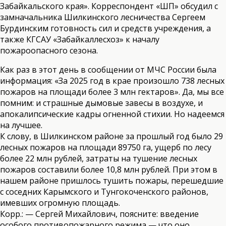
Забайкальского края». Корреспондент «ШП» обсудил с
замначальника Шилкинского лесничества Сергеем
Бурдинским готовность сил и средств учреждения, а
также КГСАУ «Забайкаллесхоз» к началу
пожароопасного сезона.
Как раз в этот день в сообщении от МЧС России была
информация: «За 2025 год в крае произошло 738 лесных
пожаров на площади более 3 млн гектаров». Да, мы все
помним: и страшные дымовые завесы в воздухе, и
апокалипсические кадры огненной стихии. Но надеемся
на лучшее.
К слову, в Шилкинском районе за прошлый год было 29
лесных пожаров на площади 89750 га, ущерб по лесу
более 22 млн рублей, затраты на тушение лесных
пожаров составили более 10,8 млн рублей. При этом в
нашем районе пришлось тушить пожары, перешедшие
с соседних Карымского и Тунгокоченского районов,
имевших огромную площадь.
Корр.: — Сергей Михайлович, поясните: введение
особого противопожарного режима — что оно