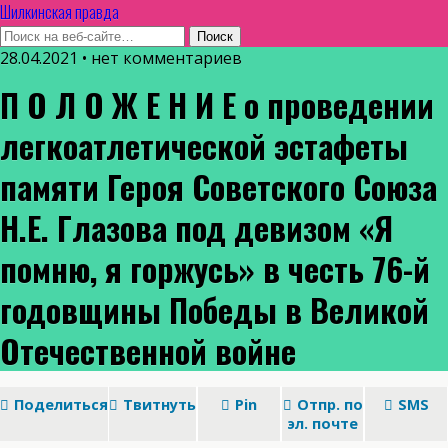
Шилкинская правда
28.04.2021 • нет комментариев
П О Л О Ж Е Н И Е о проведении
легкоатлетической эстафеты
памяти Героя Советского Союза
Н.Е. Глазова под девизом «Я
помню, я горжусь» в честь 76-й
годовщины Победы в Великой
Отечественной войне
Поделиться
Твитнуть
Pin
Отпр. по
SMS
эл. почте