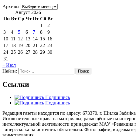
Архивы
Август 2026
Пн
Вт
Ср
Чт
Пт
Сб
Вс
1
2
3
4
5
6
7
8
9
10
11
12
13
14
15
16
17
18
19
20
21
22
23
24
25
26
27
28
29
30
31
« Июл
Найти:
Ссылки
Подпишись
Подпишись
Редакция газеты находится по адресу: 673370, г. Шилка Забайкаль
Исключительные права на материалы, размещённые на интернет-
интеллектуальной деятельности принадлежат МАУ «Редакция г
гиперссылка на источник обязательна. Фотографии, видеомате
заимствования.