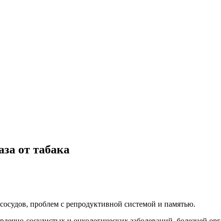
аза от табака
сосудов, проблем с репродуктивной системой и памятью.
ердечно-сосудистых и онкологических заболеваний, болезней ор