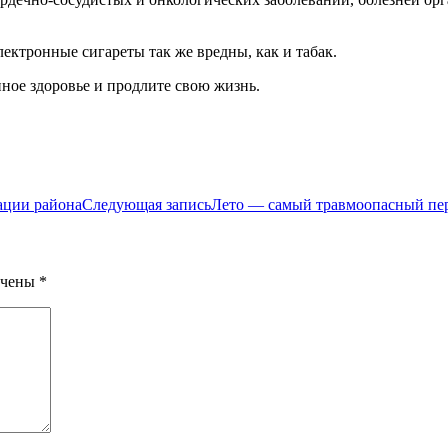
лектронные сигареты так же вредны, как и табак.
нное здоровье и продлите свою жизнь.
ации района
Следующая запись
Лето — самый травмоопасный пе
ечены
*