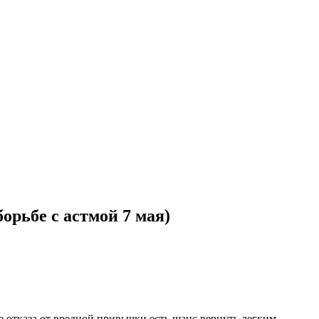
орьбе с астмой 7 мая)
 отказа от вредной привычки есть шанс вернуть легким