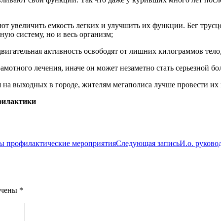
т увеличить емкость легких и улучшить их функции. Бег трусцой
ую систему, но и весь организм;
вигательная активность освободят от лишних килограммов тело, 
амотного лечения, иначе он может незаметно стать серьезной бо
 на выходных в городе, жителям мегаполиса лучше провести их 
филактики
ы профилактические мероприятия
Следующая запись
И.о. руков
ечены
*