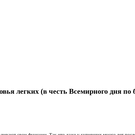
овья легких (в честь Всемирного дня по б
вливают свои функции. Так что даже у куривших много лет после