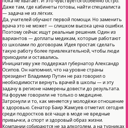
пока не хватает. И это чувствуется особенно остро.
Даже там, где кабинеты готовы, найти специалиста
— задача не из лёгких.
Да, учителей обучают первой помощи. Но заменить
врача это не может — слишком высока цена ошибки.
Поэтому сейчас ищут реальные решения. Один из
вариантов — доплаты медикам, которые работают
со школами по договорам. Идея простая: сделать
такую работу более привлекательной, чтобы люди
приходили и оставались.
Инициативу уже поддержал губернатор Александр
Осипов. Он напомнил, что на уровне страны
президент Владимир Путин не раз говорил о
необходимости вернуть врачей в школы — и эту
задачу в регионе намерены довести до результата.
На форуме говорили не только о медицине.
Затронули и то, как меняется у молодёжи отношение
к здоровью. Сенатор Баир Жамсуев отметил: сегодня
среди подростков всё чаще в моде не вредные
привычки, а спорт и здоровый образ жизни.
Компании собираются не за алкоголем, а на турниках