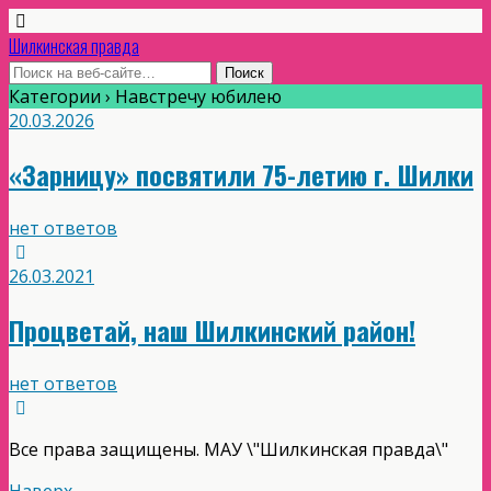
Шилкинская правда
Категории ›
Навстречу юбилею
20.03.2026
«Зарницу» посвятили 75-летию г. Шилки
нет ответов
26.03.2021
Процветай, наш Шилкинский район!
нет ответов
Все права защищены. МАУ \"Шилкинская правда\"
Наверх