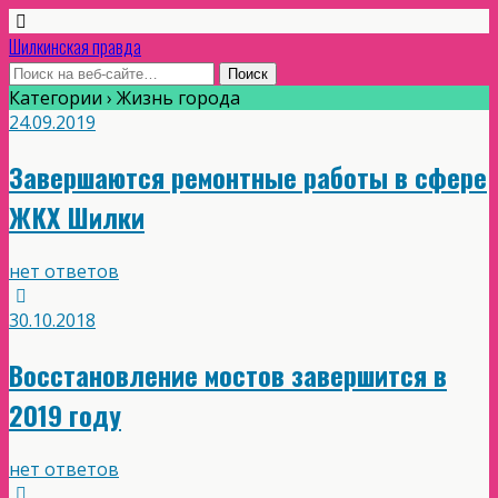
Шилкинская правда
Категории ›
Жизнь города
24.09.2019
Завершаются ремонтные работы в сфере
ЖКХ Шилки
нет ответов
30.10.2018
Восстановление мостов завершится в
2019 году
нет ответов