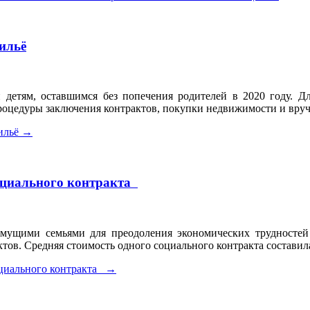
ильё
 детям, оставшимся без попечения родителей в 2020 году. 
роцедуры заключения контрактов, покупки недвижимости и вруч
ильё
→
социального контракта
имущими семьями для преодоления экономических трудностей
ов. Средняя стоимость одного социального контракта составила
оциального контракта
→