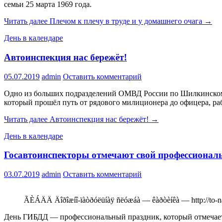
семьи 25 марта 1969 года.
Читать далее
Плечом к плечу в труде и у домашнего очага
→
День в календаре
Автоинспекция нас бережёт!
05.07.2019
admin
Оставить комментарий
Одно из больших подразделений ОМВД России по Шилкинском
который прошёл путь от рядового милиционера до офицера, ра
Читать далее
Автоинспекция нас бережёт!
→
День в календаре
Госавтоинспекторы отмечают свой профессионал
03.07.2019
admin
Оставить комментарий
ÃÈÁÄÄ Äîðîæíî-ïàòðóëüíàÿ ñëóæáà — êàðòèíêà — http://to-na
День ГИБДД — профессиональный праздник, который отмечается