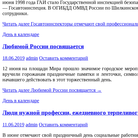
июня 1998 года ГАИ стало Государственной инспекцией безоп
— Госавтоинспеция. В ОГИБДД ОМВД России по Шилкинскому 
сотрудники.
Читать далее
Госавтоинспекторы отмечают свой профессионал
День в календаре
Любимой России посвящается
18.06.2019
admin
Оставить комментарий
12 июня на площади Мира прошло значимое городское мероп
вручили горожанам праздничные памятки и ленточки, симво
начавшего действовать в этот торжественный день.
Читать далее
Любимой России посвящается
→
День в календаре
Люди нужной профессии, ежедневного терпеливог
11.06.2019
admin
Оставить комментарий
В июне отмечают свой праздничный день социальные работн