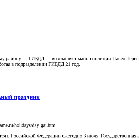
у району — ГИБДД — возглавляет майор полиции Павел Терещ
ботая в подразделении ГИБДД 21 год.
ьный праздник
me.ru/holidays/day-gai.htm
 в Российской Федерации ежегодно 3 июля. Государственная ав