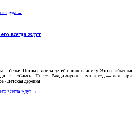
го труда
→
 его всегда ждут
рала белье. Потом свозила детей в поликлинику. Это ее обычн
 родные, любимые. Инесса Владимировна пятый год — мама пр
е «Детская деревня».
его всегда ждут
→