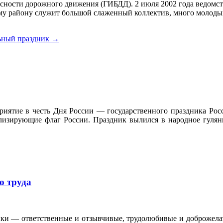
асности дорожного движения (ГИБДД). 2 июля 2002 года ведомс
району служит большой слаженный коллектив, много молодых 
ьный праздник
→
риятие в честь Дня России — государственного праздника Рос
лизирующие флаг России. Праздник вылился в народное гулян
о труда
ики — ответственные и отзывчивые, трудолюбивые и доброжел