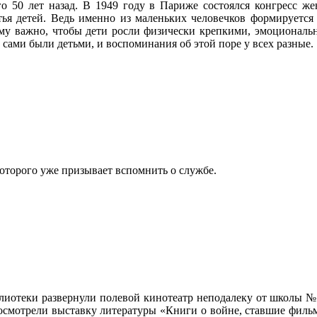
50 лет назад. В 1949 году в Париже состоялся конгресс жен
тья детей. Ведь именно из маленьких человечков формируется 
этому важно, чтобы дети росли физически крепкими, эмоциональ
 сами были детьми, и воспоминания об этой поре у всех разные.
которого уже призывает вспомнить о службе.
иотеки развернули полевой кинотеатр неподалеку от школы №
посмотрели выставку литературы «Книги о войне, ставшие фильм