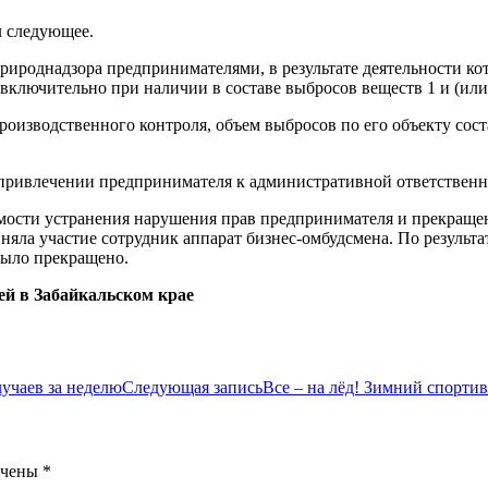
л следующее.
природнадзора предпринимателями, в результате деятельности 
 включительно при наличии в составе выбросов веществ 1 и (или)
изводственного контроля, объем выбросов по его объекту соста
привлечении предпринимателя к административной ответственн
ости устранения нарушения прав предпринимателя и прекращени
няла участие сотрудник аппарат бизнес-омбудсмена. По результ
было прекращено.
й в Забайкальском крае
лучаев за неделю
Следующая запись
Все – на лёд! Зимний спорти
ечены
*