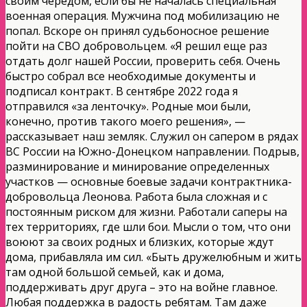
своим чередом, если бы не началась специальная
военная операция. Мужчина под мобилизацию не
попал. Вскоре он принял судьбоносное решение
пойти на СВО добровольцем. «Я решил еще раз
отдать долг нашей России, проверить себя. Очень
быстро собрал все необходимые документы и
подписал контракт. В сентябре 2022 года я
отправился «за ленточку». Родные мои были,
конечно, против такого моего решения», —
рассказывает наш земляк. Служил он сапером в рядах
ВС России на Южно-Донецком направлении. Подрыв,
разминирование и минирование определенных
участков — основные боевые задачи контрактника-
добровольца Леонова. Работа была сложная и с
постоянным риском для жизни. Работали саперы на
тех территориях, где шли бои. Мысли о том, что они
воюют за своих родных и близких, которые ждут
дома, прибавляла им сил. «Быть дружелюбным и жить
там одной большой семьей, как и дома,
поддерживать друг друга – это на войне главное.
Любая поддержка в радость ребятам. Там даже