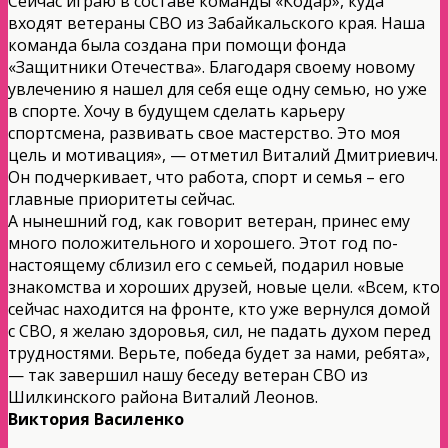
Сейчас играю в составе команды «Кодар», куда
входят ветераны СВО из Забайкальского края. Наша
команда была создана при помощи фонда
«Защитники Отечества». Благодаря своему новому
увлечению я нашел для себя еще одну семью, но уже
в спорте. Хочу в будущем сделать карьеру
спортсмена, развивать свое мастерство. Это моя
цель и мотивация», — отметил Виталий Дмитриевич.
Он подчеркивает, что работа, спорт и семья – его
главные приоритеты сейчас.
А нынешний год, как говорит ветеран, принес ему
много положительного и хорошего. Этот год по-
настоящему сблизил его с семьей, подарил новые
знакомства и хороших друзей, новые цели. «Всем, кто
сейчас находится на фронте, кто уже вернулся домой
с СВО, я желаю здоровья, сил, не падать духом перед
трудностями. Верьте, победа будет за нами, ребята»,
— так завершил нашу беседу ветеран СВО из
Шилкинского района Виталий Леонов.
Виктория Василенко