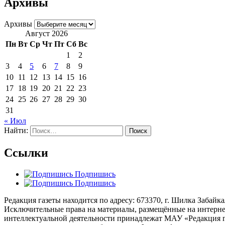
Архивы
Архивы
Август 2026
Пн
Вт
Ср
Чт
Пт
Сб
Вс
1
2
3
4
5
6
7
8
9
10
11
12
13
14
15
16
17
18
19
20
21
22
23
24
25
26
27
28
29
30
31
« Июл
Найти:
Ссылки
Подпишись
Подпишись
Редакция газеты находится по адресу: 673370, г. Шилка Забайкаль
Исключительные права на материалы, размещённые на интернет-
интеллектуальной деятельности принадлежат МАУ «Редакция г