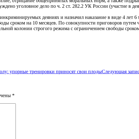
илие, отрицание общепринятых моральных норм, а также подры
дено уголовное дело по ч. 2 ст. 282.2 УК России (участие в де
нкриминируемых деяниях и назначил наказание в виде 4 лет 6 
оды сроком на 10 месяцев. По совокупности приговоров путем ч
льной колонии строгого режима с ограничением свободы сроком 
болу: упорные тренировки приносят свои плоды
Следующая запи
ечены
*