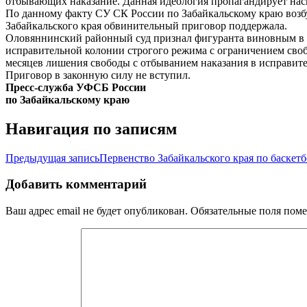
отбывающих наказание. Данная идеология пропагандирует нас
По данному факту СУ СК России по Забайкальскому краю возбуж
Забайкальского края обвинительный приговор поддержала.
Оловяннинский районный суд признал фигуранта виновным в и
исправительной колонии строгого режима с ограничением своб
месяцев лишения свободы с отбыванием наказания в исправите
Приговор в законную силу не вступил.
Пресс-служба УФСБ России
по Забайкальскому краю
Навигация по записям
Предыдущая запись
Первенство Забайкальского края по баскет
Добавить комментарий
Ваш адрес email не будет опубликован.
Обязательные поля пом