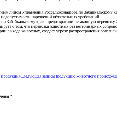
тным лицом Управления Россельхознадзора по Забайкальскому к
 недопустимости нарушений обязательных требований.
а по Забайкальскому краю предотвратили незаконную перевозку
мирует о том, что перевозка животных без ветеринарных сопро
рии выхода животных, создает угрозу распространения болезней
я продукция
Следующая запись
Продукцию животного происхожден
ечены
*