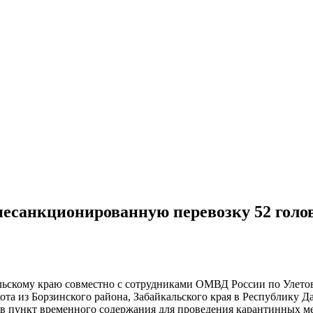
несанкционированную перевозку 52 голов
кальскому краю совместно с сотрудниками ОМВД России по Улет
ота из Борзинского района, Забайкальского края в Республику 
 в пункт временного содержания для проведения карантинных м