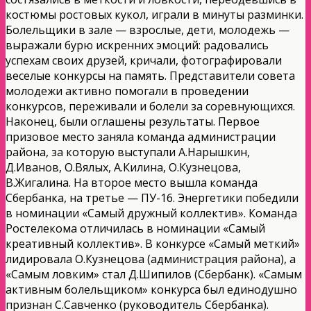
костюмы ростовых кукол, играли в минуты разминки.
Болельщики в зале — взрослые, дети, молодежь —
выражали бурю искренних эмоций: радовались
успехам своих друзей, кричали, фотографировали
веселые конкурсы на память. Представители совета
молодежи активно помогали в проведении
конкурсов, переживали и болели за соревнующихся.
Наконец, были оглашены результаты. Первое
призовое место заняла команда администрации
района, за которую выступали А.Нарышкин,
Д.Иванов, О.Вялых, А.Килина, О.Кузнецова,
В.Жигалина. На второе место вышла команда
Сбербанка, на третье — ПУ-16. Энергетики победили
в номинации «Самый дружный коллектив». Команда
Ростелекома отличилась в номинации «Самый
креативный коллектив». В конкурсе «Самый меткий»
лидировала О.Кузнецова (администрация района), а
«Самым ловким» стал Д.Шипилов (Сбербанк). «Самым
активным болельщиком» конкурса был единодушно
признан С.Савченко (руководитель Сбербанка).