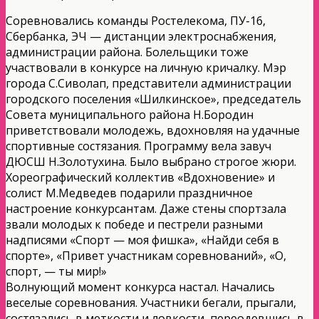
Соревновались команды Ростелекома, ПУ-16,
Сбербанка, ЭЧ — дистанции электроснабжения,
администрации района. Болельщики тоже
участвовали в конкурсе на личную кричалку. Мэр
города С.Сиволап, представители администрации
городского поселения «Шилкинское», председатель
Совета муниципального района Н.Бородин
приветствовали молодежь, вдохновляя на удачные
спортивные состязания. Программу вела завуч
ДЮСШ Н.Золотухина. Было выбрано строгое жюри.
Хореографический коллектив «Вдохновение» и
солист М.Медведев подарили праздничное
настроение конкурсантам. Даже стены спортзала
звали молодых к победе и пестрели разными
надписями «Спорт — моя фишка», «Найди себя в
спорте», «Привет участникам соревнований», «О,
спорт, — ты мир!»
Волнующий момент конкурса настал. Начались
веселые соревнования. Участники бегали, прыгали,
состязались в меткости и ловкости, переодевшись в