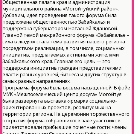
Общественная палата края и администрация
муниципального района «Могойтуйский район».
Добавим, идея проведения такого форума была
предложена общественностью Забайкалья и
поддержана губернатором Натальей Ждановой.
Главной темой межрайонного форума «Забайкалье –
сила в людях» стала тема развития нашего региона
посредством реализации, в том числе, социальных
инициатив, предлагаемых активными жителями
Забайкальского края. Главная его цель — это
поддержка инициатив граждан представителями
власти разных уровней, бизнеса и других структур в
самых разных направлениях.
Программа форума была весьма насыщенной. В фойе
МУК «Межпоселенческий центр досуга» Могойтуя
была развернута выставка-ярмарка социально-
ориентированных проектов, реализуемых на
территории региона. На церемонии торжественного
открытия форума собравшихся в зале участников
приветствовали прибывшие почетные гости: члены
Совета Федерации Федерального Собрания