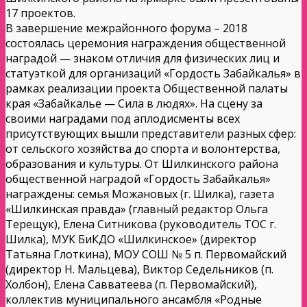
17 проектов.
В завершение межрайонного форума – 2018
состоялась церемония награждения общественной
наградой — знаком отличия для физических лиц и
статуэткой для организаций «Гордость Забайкалья» в
рамках реализации проекта Общественной палаты
края «Забайкалье — Сила в людях». На сцену за
своими наградами под аплодисменты всех
присутствующих вышли представители разных сфер:
от сельского хозяйства до спорта и волонтерства,
образования и культуры. От Шилкинского района
общественной наградой «Гордость Забайкалья»
награждены: семья Можановых (г. Шилка), газета
«Шилкинская правда» (главный редактор Ольга
Терещук), Елена Ситникова (руководитель ТОС г.
Шилка), МУК БиКДО «Шилкинское» (директор
Татьяна Глоткина), МОУ СОШ № 5 п. Первомайский
(директор Н. Мальцева), Виктор Седельников (п.
Холбон), Елена Савватеева (п. Первомайский),
коллектив муниципального ансамбля «Родные