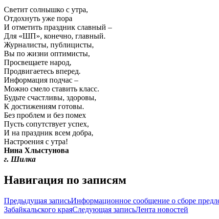
Светит солнышко с утра,
Отдохнуть уже пора
И отметить праздник славный –
Для «ШП», конечно, главный.
Журналисты, публицисты,
Вы по жизни оптимисты,
Просвещаете народ,
Продвигаетесь вперед.
Информация подчас –
Можно смело ставить класс.
Будьте счастливы, здоровы,
К достижениям готовы.
Без проблем и без помех
Пусть сопутствует успех,
И на праздник всем добра,
Настроения с утра!
Нина Хлыстунова
г. Шилка
Навигация по записям
Предыдущая запись
Информационное сообщение о сборе предло
Забайкальского края
Следующая запись
Лента новостей