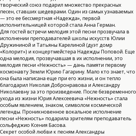
творческий союз подарил множество прекрасных
песен, ставших шедеврами. Один из самых узнаваемых
— это ее бессмертная «Надежда», первой
исполнительницей которой стала Анна Герман.
Для гостей встречи мелодия этой песни прозвучала в
исполнении преподавателей школы искусств Юлии
Дружининой и Татьяны Карелиной (дуэт домр
«Колорит») и концертмейстера Надежды Поповой. Еще
одна мелодия, прозвучавшая в их исполнении, это
мелодия песни «Нежность» — дань памяти первому
космонавту Земли Юрию Гагарину. Мало кто знает, что
она была написана еще при его жизни, и он тепло
благодарил Николая Добронравова и Александру
Николаевну за это произведение. После безвременного
ухода из жизни Юрия Алексеевича «Нежность» стала
особым явлением, знаком, символом космической
легенды. Проникновенное вокальное исполнение
песни «Нежность» подарила зрителям преподаватель
сольфеджио Ксения Басова.
Секрет особой любви к песням Александры