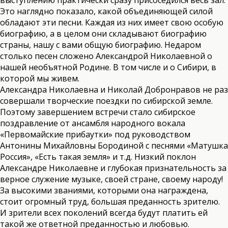
выступлению практически сразу присоседился весь зал.
Это наглядно показало, какой объединяющей силой
обладают эти песни. Каждая из них имеет свою особую
биографию, а в целом они складывают биографию
страны, нашу с вами общую биографию. Недаром
столько песен сложено Александрой Николаевной о
нашей необъятной Родине. В том числе и о Сибири, в
которой мы живем.
Александра Николаевна и Николай Добронравов не раз
совершали творческие поездки по сибирской земле.
Поэтому завершением встречи стало сибирское
поздравление от ансамбля народного вокала
«Первомайские прибаутки» под руководством
Антонины Михайловны Бородиной с песнями «Матушка
Россия», «Есть такая земля» и т.д. Низкий поклон
Александре Николаевне и глубокая признательность за
верное служение музыке, своей стране, своему народу!
За высокими званиями, которыми она награждена,
стоит огромный труд, большая преданность зрителю.
И зрители всех поколений всегда будут платить ей
такой же ответной преданностью и любовью.