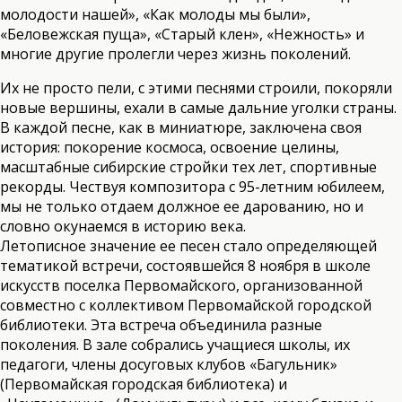
молодости нашей», «Как молоды мы были»,
«Беловежская пуща», «Старый клен», «Нежность» и
многие другие пролегли через жизнь поколений.
Их не просто пели, с этими песнями строили, покоряли
новые вершины, ехали в самые дальние уголки страны.
В каждой песне, как в миниатюре, заключена своя
история: покорение космоса, освоение целины,
масштабные сибирские стройки тех лет, спортивные
рекорды. Чествуя композитора с 95-летним юбилеем,
мы не только отдаем должное ее дарованию, но и
словно окунаемся в историю века.
Летописное значение ее песен стало определяющей
тематикой встречи, состоявшейся 8 ноября в школе
искусств поселка Первомайского, организованной
совместно с коллективом Первомайской городской
библиотеки. Эта встреча объединила разные
поколения. В зале собрались учащиеся школы, их
педагоги, члены досуговых клубов «Багульник»
(Первомайская городская библиотека) и