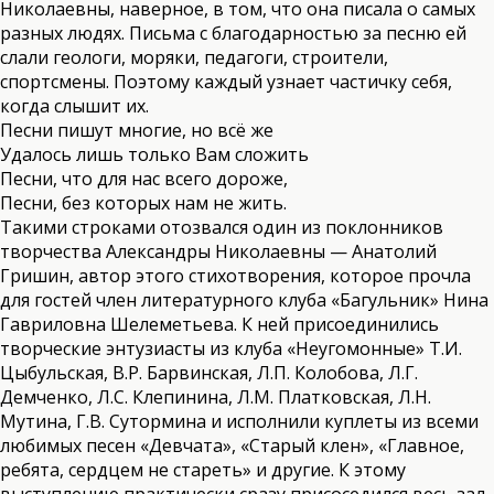
Николаевны, наверное, в том, что она писала о самых
разных людях. Письма с благодарностью за песню ей
слали геологи, моряки, педагоги, строители,
спортсмены. Поэтому каждый узнает частичку себя,
когда слышит их.
Песни пишут многие, но всё же
Удалось лишь только Вам сложить
Песни, что для нас всего дороже,
Песни, без которых нам не жить.
Такими строками отозвался один из поклонников
творчества Александры Николаевны — Анатолий
Гришин, автор этого стихотворения, которое прочла
для гостей член литературного клуба «Багульник» Нина
Гавриловна Шелеметьева. К ней присоединились
творческие энтузиасты из клуба «Неугомонные» Т.И.
Цыбульская, В.Р. Барвинская, Л.П. Колобова, Л.Г.
Демченко, Л.С. Клепинина, Л.М. Платковская, Л.Н.
Мутина, Г.В. Сутормина и исполнили куплеты из всеми
любимых песен «Девчата», «Старый клен», «Главное,
ребята, сердцем не стареть» и другие. К этому