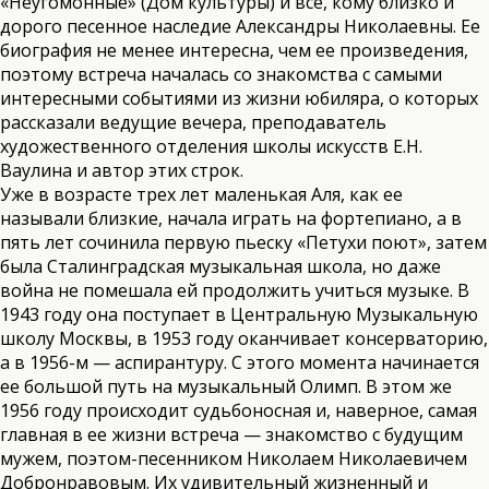
«Неугомонные» (Дом культуры) и все, кому близко и
дорого песенное наследие Александры Николаевны. Ее
биография не менее интересна, чем ее произведения,
поэтому встреча началась со знакомства с самыми
интересными событиями из жизни юбиляра, о которых
рассказали ведущие вечера, преподаватель
художественного отделения школы искусств Е.Н.
Ваулина и автор этих строк.
Уже в возрасте трех лет маленькая Аля, как ее
называли близкие, начала играть на фортепиано, а в
пять лет сочинила первую пьеску «Петухи поют», затем
была Сталинградская музыкальная школа, но даже
война не помешала ей продолжить учиться музыке. В
1943 году она поступает в Центральную Музыкальную
школу Москвы, в 1953 году оканчивает консерваторию,
а в 1956-м — аспирантуру. С этого момента начинается
ее большой путь на музыкальный Олимп. В этом же
1956 году происходит судьбоносная и, наверное, самая
главная в ее жизни встреча — знакомство с будущим
мужем, поэтом-песенником Николаем Николаевичем
Добронравовым. Их удивительный жизненный и