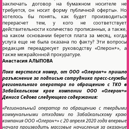
заключать договор на бумажном носителе не
требуется, он носит форму публичной оферты». Но
хотелось бы понять, как будет производиться
перерасчет тем, у кого не соответствует
действительности количество прописанных, а также,
на каком основании берется плата за месяц, когда
услуга еще не была оказана по факту? Эти вопросы
редакция переадресует руководству «Олерон+», а
также межрайонной прокуратуре.
Анастасия АЛЫПОВА
Пока верстался номер, от ООО «Олерон+» пришло
разъяснение за подписью сотрудника пресс-службы
регионального оператора по обращению с ТКО в
Забайкальском крае компании ООО «Олерон+»
Дениса Седова следующего содержания:
«Региональный оператор по обращению с твердыми
коммунальными отходами по Забайкальскому краю
компания ООО «Олерон+» с 20 апреля 2020 года впервые
начала производить массовые начисления за оказание