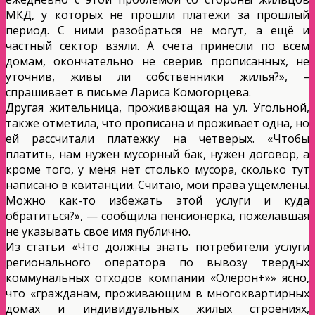
МКД, у которых не прошли платежи за прошлый
период. С ними разобраться не могут, а ещё и
частный сектор взяли. А счета принесли по всем
домам, окончательно не сверив прописанных, не
уточнив, живы ли собственники жилья?», –
спрашивает в письме Лариса Комогорцева.
Другая жительница, проживающая на ул. Угольной,
также отметила, что прописана и проживает одна, но
ей рассчитали платежку на четверых. «Чтобы
платить, нам нужен мусорный бак, нужен договор, а
кроме того, у меня нет столько мусора, сколько тут
написано в квитанции. Считаю, мои права ущемлены.
Можно как-то избежать этой услуги и куда
обратиться?», — сообщила пенсионерка, пожелавшая
не указывать свое имя публично.
Из статьи «Что должны знать потребители услуги
регионального оператора по вывозу твердых
коммунальных отходов компании «Олерон+»» ясно,
что «гражданам, проживающим в многоквартирных
домах и индивидуальных жилых строениях,