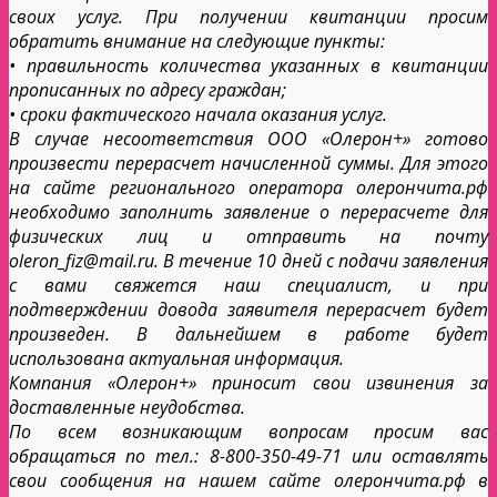
своих услуг. При получении квитанции просим
обратить внимание на следующие пункты:
• правильность количества указанных в квитанции
прописанных по адресу граждан;
• сроки фактического начала оказания услуг.
В случае несоответствия ООО «Олерон+» готово
произвести перерасчет начисленной суммы. Для этого
на сайте регионального оператора олерончита.рф
необходимо заполнить заявление о перерасчете для
физических лиц и отправить на почту
oleron_fiz@mail.ru. В течение 10 дней с подачи заявления
с вами свяжется наш специалист, и при
подтверждении довода заявителя перерасчет будет
произведен. В дальнейшем в работе будет
использована актуальная информация.
Компания «Олерон+» приносит свои извинения за
доставленные неудобства.
По всем возникающим вопросам просим вас
обращаться по тел.: 8-800-350-49-71 или оставлять
свои сообщения на нашем сайте олерончита.рф в