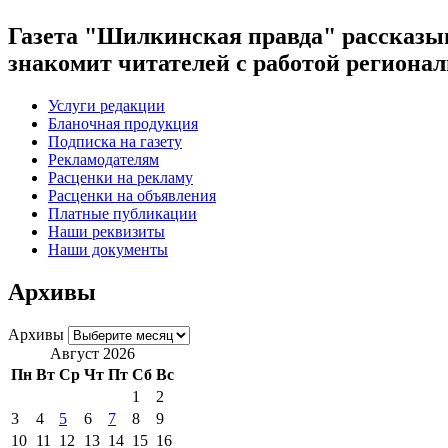
Газета "Шилкинская правда" рассказыв
знакомит читателей с работой регион
Услуги редакции
Бланочная продукция
Подписка на газету
Рекламодателям
Расценки на рекламу
Расценки на объявления
Платные публикации
Наши реквизиты
Наши документы
Архивы
Архивы
Август 2026
Пн
Вт
Ср
Чт
Пт
Сб
Вс
1
2
3
4
5
6
7
8
9
10
11
12
13
14
15
16