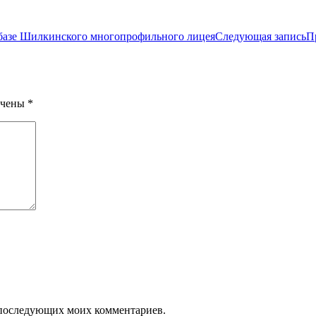
 базе Шилкинского многопрофильного лицея
Следующая запись
П
ечены
*
ля последующих моих комментариев.