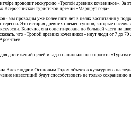
ентябре проводит экскурсию «Тропой древних кочевников». За э
 во Всероссийской туристской премии «Маршрут года».
в» мы проводим уже более пяти лет в целях воспитания у подр
интересна. Это история древних племен гуннов, которые населя
экскурсии. Конечно, она ориентирована по большей части на школ
азать, что «Тропой древних кочевников» идут люди от 7 до 70 л
Арсентьев.
для достижений целей и задач национального проекта «Туризм 
она Александром Осиповым Годом объектов культурного наследи
ечение инвестиций будут способствовать не только сохранению