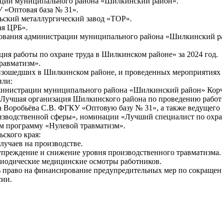
ации муниципального района «Шилкинский район».
 «Оптовая база № 31».
ьский металлургический завод «ТОР».
ая ЦРБ».
азования администрации муниципального района «Шилкинский р
ия работы по охране труда в Шилкинском районе» за 2024 год.
равматизм».
роизошедших в Шилкинском районе, и проведенных мероприятиях
или:
дминистрации муниципального района «Шилкинский район» Кор
 «Лучшая организация Шилкинского района по проведению работ
 Воробьёва С.В. ФГКУ «Оптовую базу № 31», а также ведущего 
роизводственной сферы», номинации «Лучший специалист по охра
ом программу «Нулевой травматизм».
ского края:
лучаев на производстве.
упреждение и снижение уровня производственного травматизма.
риодические медицинские осмотры работников.
ать право на финансирование предупредительных мер по сокращ
сии.