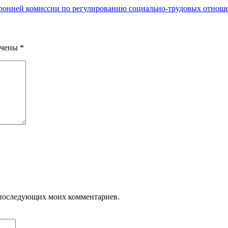
ронней комиссии по регулированию социально-трудовых отнош
ечены
*
ля последующих моих комментариев.