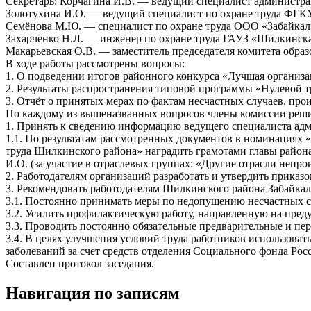
Секретарь: Корчагина И.В. — ведущий специалист администр
Золотухина И.О. — ведущий специалист по охране труда ФГКУ
Семёнова М.Ю. — специалист по охране труда ООО «Забайкал
Захарченко Н.Л. — инженер по охране труда ГАУЗ «Шилкинск
Макарьевская О.В. — заместитель председателя комитета обр
В ходе работы рассмотрены вопросы:
1. О подведении итогов районного конкурса «Лучшая организац
2. Результаты распространения типовой программы «Нулевой т
3. Отчёт о принятых мерах по фактам несчастных случаев, п
По каждому из вышеназванных вопросов члены комиссии реш
1. Принять к сведению информацию ведущего специалиста а
1.1. По результатам рассмотренных документов в номинациях
труда Шилкинского района» наградить грамотами главы района
И.О. (за участие в отраслевых группах: «Другие отрасли неп
2. Работодателям организаций разработать и утвердить приказ
3. Рекомендовать работодателям Шилкинского района Забайкаль
3.1. Постоянно принимать меры по недопущению несчастных с
3.2. Усилить профилактическую работу, направленную на пред
3.3. Проводить постоянно обязательные предварительные и пе
3.4. В целях улучшения условий труда работников использов
заболеваний за счет средств отделения Социального фонда Рос
Составлен протокол заседания.
Навигация по записям