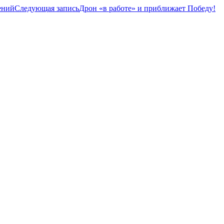
ений
Следующая запись
Дрон «в работе» и приближает Победу!