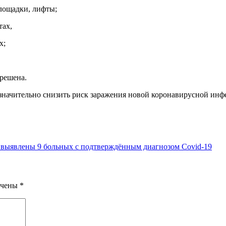
лощадки, лифты;
тах,
х;
зрешена.
начительно снизить риск заражения новой коронавирусной инфе
 выявлены 9 больных с подтверждённым диагнозом Covid-19
ечены
*