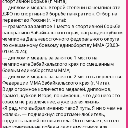
спортивной борьбе (г. Чита);
— диплом и медаль второй степени на чемпионате
ДФО по спортивной борьбе панкратион. Отбор на
первенство России (г. Чита);
— грамота за занятое 1 место в спортивной борьбе
панкратион Забайкальского края, награжден кубком
чемпиона Дальневосточного федерального округа
по смешанному боевому единоборству ММА (28.03-
01.04.2024);
— диплом и медаль за занятое 1 место на
чемпионате Забайкальского края по смешанным
боевым единоборствам ММА;
— диплом и медаль за занятое 2 место в первенстве
Федерации ММА Забайкальского края (г. Чита).
Видя огромное количество медалей, дипломов,
грамот, кубков Игоря, понимаешь, что для него это
совсем не развлечение, а уже целая жизнь.
«Я рад, что выбрал именно такой путь. Я ни о чем не
жалею», — подчеркнул спортсмен-любитель,
гордость нашей школы и села. Он отмечает, что его
многочисленные победы дают ему стимул для