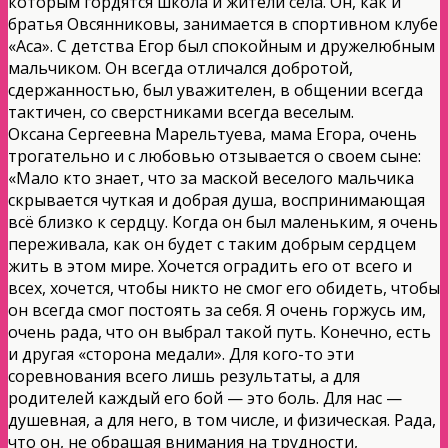
которым гордятся школа и жители села. Он, как и
братья Овсянниковы, занимается в спортивном клубе
«Аса». С детства Егор был спокойным и дружелюбным
мальчиком. Он всегда отличался добротой,
сдержанностью, был уважителен, в общении всегда
тактичен, со сверстниками всегда веселым.
Оксана Сергеевна Марельтуева, мама Егора, очень
трогательно и с любовью отзывается о своем сыне:
«Мало кто знает, что за маской веселого мальчика
скрывается чуткая и добрая душа, воспринимающая
всё близко к сердцу. Когда он был маленьким, я очень
переживала, как он будет с таким добрым сердцем
жить в этом мире. Хочется оградить его от всего и
всех, хочется, чтобы никто не смог его обидеть, чтобы
он всегда смог постоять за себя. Я очень горжусь им,
очень рада, что он выбрал такой путь. Конечно, есть
и другая «сторона медали». Для кого-то эти
соревнования всего лишь результаты, а для
родителей каждый его бой — это боль. Для нас —
душевная, а для него, в том числе, и физическая. Рада,
что он, не обращая внимания на трудности,