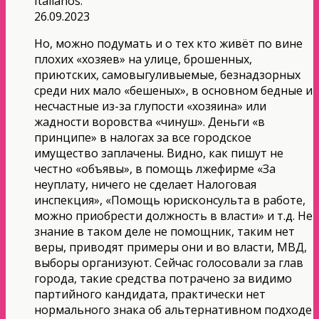
Italianos.
26.09.2023
Но, можно подумать и о тех кто живёт по вине
плохих «хозяев» на улице, брошенных,
приютских, самовыгуливыемые, безнадзорных
среди них мало «бешеных», в основном бедные и
несчастные из-за глупости «хозяина» или
жадности воровства «чинуш». Деньги «в
принципе» в налогах за все городское
имущество заплачены. Видно, как пишут не
честно «объявы», в помощь лжефирме «За
неуплату, ничего не сделает Налоговая
инспекция», «Помощь юрисконсульта в работе,
можно приобрести должность в власти» и т.д. Не
знание в таком деле не помощник, таким нет
веры, приводят примеры они и во власти, МВД,
выборы организуют. Сейчас голосовали за глав
города, такие средства потрачено за видимо
партийного кандидата, практически нет
нормального знака об альтернативном подходе