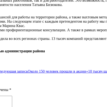
альных работников, так и для работодателей. Это возможность, 
анятости населения Татьяна Бизюкова.
кансий для работы на территории района, а также вахтовым мето
ними. На следующем этапе с каждым претендентом на работу мы 
м Марина Квас.
лями профориентационные консультации. А также в рамках мер
дила во всех регионах страны. 13 тысяч компаний представляют
тью администрации района
ледующая запись
Около 150 человек прошли в акции«10 тысяч ш
ечены
*