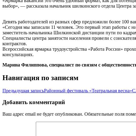
«Ярмарка вакансий это очень удобный формат, как для потенци
выбор», — рассказала начальник шилкинского отдела Центра з
Девять работодателей из разных сфер предложили более 100 ва
«Сегодня мы записали 11 человек. Это первый этап работы с 
заместитель начальника Шилкинской дистанции пути по кад­ра
Специалисты центра занятости населения провели с соискате
контрактов.
Всероссийская ярмарка трудоустройства «Работа России» прохо
консультациях.
Марина Филиппова, специалист по связям с общественнос
Навигация по записям
Предыдущая запись
Районный фестиваль «Театральная весна»
С
Добавить комментарий
Ваш адрес email не будет опубликован.
Обязательные поля пом