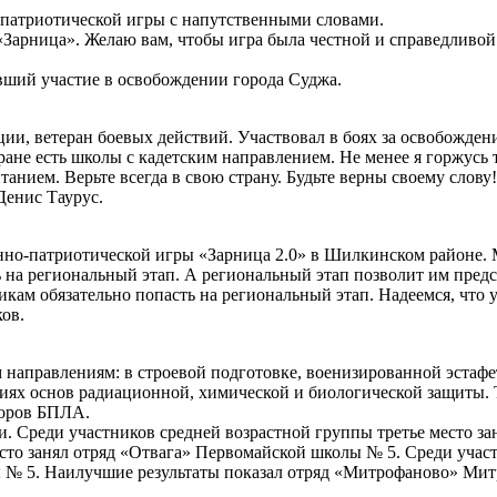
-патриотической игры с напутственными словами.
Зарница». Желаю вам, чтобы игра была честной и справедливой. 
вший участие в освобождении города Суджа.
ции, ветеран боевых действий. Участвовал в боях за освобожден
ране есть школы с кадетским направлением. Не менее я горжусь т
анием. Верьте всегда в свою страну. Будьте верны своему слов
Денис Таурус.
но-патриотической игры «Зарница 2.0» в Шилкинском районе. М
ь на региональный этап. А региональный этап позволит им пред
икам обязательно попасть на региональный этап. Надеемся, что 
ов.
 направлениям: в строевой подготовке, военизированной эстафе
аниях основ радиационной, химической и биологической защиты.
торов БПЛА.
и. Среди участников средней возрастной группы третье место з
то занял отряд «Отвага» Первомайской школы № 5. Среди участ
ы № 5. Наилучшие результаты показал отряд «Митрофаново» Мит