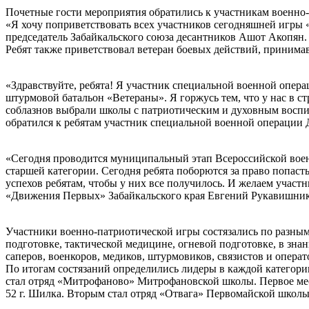
Почетные гости мероприятия обратились к участникам военно
«Я хочу поприветствовать всех участников сегодняшней игры «
председатель Забайкальского союза десантников Ашот Акопян.
Ребят также приветствовал ветеран боевых действий, принима
«Здравствуйте, ребята! Я участник специальной военной опера
штурмовой батальон «Ветераны». Я горжусь тем, что у нас в ст
соблазнов выбрали школы с патриотическим и духовным воспит
обратился к ребятам участник специальной военной операции 
«Сегодня проводится муниципальный этап Всероссийской воен
старшей категории. Сегодня ребята поборются за право попаст
успехов ребятам, чтобы у них все получилось. И желаем участн
«Движения Первых» Забайкальского края Евгений Рукавишник
Участники военно-патриотической игры состязались по разным
подготовке, тактической медицине, огневой подготовке, в зн
саперов, военкоров, медиков, штурмовиков, связистов и опера
По итогам состязаний определились лидеры в каждой категори
стал отряд «Митрофаново» Митрофановской школы. Первое мес
52 г. Шилка. Вторым стал отряд «Отвага» Первомайской школ