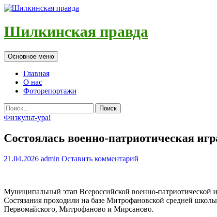
Шилкинская правда
Поиск
Перейти
Основное меню
к
содержимому
Главная
О нас
Фоторепортажи
Найти:
Физкульт-ура!
Состоялась военно-патриотическая игр
21.04.2026
admin
Оставить комментарий
Муниципальный этап Всероссийской военно-патриотической иг
Состязания проходили на базе Митрофановской средней школы-
Первомайского, Митрофаново и Мирсаново.