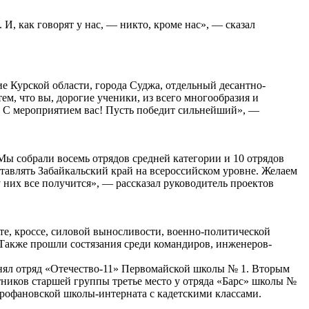
И, как говорят у нас, — никто, кроме нас», — сказал
ие Курской области, города Суджа, отдельный десантно-
ем, что вы, дорогие ученики, из всего многообразия и
у! С мероприятием вас! Пусть победит сильнейший», —
ы собрали восемь отрядов средней категории и 10 отрядов
ставлять Забайкальский край на всероссийском уровне. Желаем
у них все получится», — рассказал руководитель проектов
те, кроссе, силовой выносливости, военно-политической
 Также прошли состязания среди командиров, инженеров-
анял отряд «Отечество-11» Первомайской школы № 1. Вторым
ников старшей группы третье место у отряда «Барс» школы №
рофановской школы-интерната с кадетскими классами.