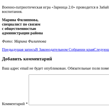
Военно-патриотическая игра «Зарница 2.0» проводится в Забай
воспитания.
Марина Филиппова,
специалист по связям
с общественностью
администрации района
Фото: Марина Филиппова
Навигация
Предыдущая запись
В Законодательном Собрании края
Следующ
по
Добавить комментарий
записям
Ваш адрес email не будет опубликован.
Обязательные поля пом
Комментарий
*