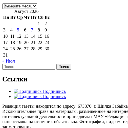
Архивы
Август 2026
Пн
Вт
Ср
Чт
Пт
Сб
Вс
1
2
3
4
5
6
7
8
9
10
11
12
13
14
15
16
17
18
19
20
21
22
23
24
25
26
27
28
29
30
31
« Июл
Найти:
Ссылки
Подпишись
Подпишись
Редакция газеты находится по адресу: 673370, г. Шилка Забайкаль
Исключительные права на материалы, размещённые на интернет-
интеллектуальной деятельности принадлежат МАУ «Редакция г
гиперссылка на источник обязательна. Фотографии, видеомате
заимствования.