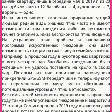
заняли квартиру лишь в середине мая. В 2019 г. из 20
гнезд было занято 12: балобаны — 4, курганники — 7,
вороны — одно.
Из-за интенсивного освоения природных угодий
людьми редкие виды хищных птиц часто не имеют
возможности там гнездиться либо их потомство
гибнет (например, из-за беспокойства птиц людьми).
На устранение этих проблем и направлена
программа искусственных гнездовий, она дает
возможность птицам на счастливую семейную жизнь.
Например, в прошлом году в рукотворных квартирах
у всех четырех пар балобанов гнездование было
успешным, им удалось поставить на крыло 16 своих
чад. Пятерым из них орнитологи заповедника
прикрепили GPS/GSM-передатчики и теперь изучают
их перемещения по миру, места обитания и
потенциальные угрозы для птиц в этих местах.
Все семь семей мохноногих курганников в прошлом
году также имели успешное гнездование и вырастили
23 птенца. Семья воронов в 2019 году вырастила двух
воронят. Кстати, это не привычная всем ворона, а ее