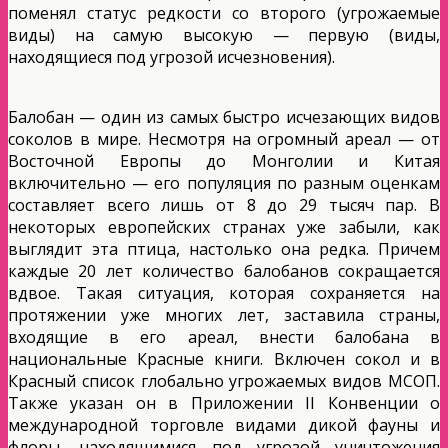
поменял статус редкости со второго (угрожаемые
виды) на самую высокую — первую (виды,
находящиеся под угрозой исчезновения).
Балобан — один из самых быстро исчезающих видов
соколов в мире. Несмотря на огромный ареал — от
Восточной Европы до Монголии и Китая
включительно — его популяция по разным оценкам
составляет всего лишь от 8 до 29 тысяч пар. В
некоторых европейских странах уже забыли, как
выглядит эта птица, настолько она редка. Причем
каждые 20 лет количество балобанов сокращается
вдвое. Такая ситуация, которая сохраняется на
протяжении уже многих лет, заставила страны,
входящие в его ареал, внести балобана в
национальные Красные книги. Включен сокол и в
Красный список глобально угрожаемых видов МСОП.
Также указан он в Приложении II Конвенции о
международной торговле видами дикой фауны и
флоры, находящимися под угрозой уничтожения