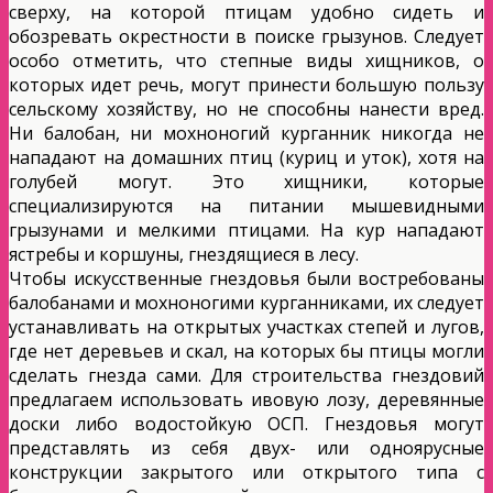
сверху, на которой птицам удобно сидеть и
обозревать окрестности в поиске грызунов. Следует
особо отметить, что степные виды хищников, о
которых идет речь, могут принести большую пользу
сельскому хозяйству, но не способны нанести вред.
Ни балобан, ни мохноногий курганник никогда не
нападают на домашних птиц (куриц и уток), хотя на
голубей могут. Это хищники, которые
специализируются на питании мышевидными
грызунами и мелкими птицами. На кур нападают
ястребы и коршуны, гнездящиеся в лесу.
Чтобы искусственные гнездовья были востребованы
балобанами и мохноногими курганниками, их следует
устанавливать на открытых участках степей и лугов,
где нет деревьев и скал, на которых бы птицы могли
сделать гнезда сами. Для строительства гнездовий
предлагаем использовать ивовую лозу, деревянные
доски либо водостойкую ОСП. Гнездовья могут
представлять из себя двух- или одноярусные
конструкции закрытого или открытого типа с