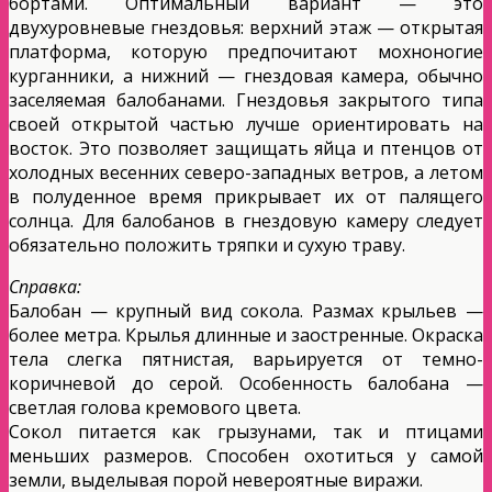
бортами. Оптимальный вариант — это
двухуровневые гнездовья: верхний этаж — открытая
платформа, которую предпочитают мохноногие
курганники, а нижний — гнездовая камера, обычно
заселяемая балобанами. Гнездовья закрытого типа
своей открытой частью лучше ориентировать на
восток. Это позволяет защищать яйца и птенцов от
холодных весенних северо-западных ветров, а летом
в полуденное время прикрывает их от палящего
солнца. Для балобанов в гнездовую камеру следует
обязательно положить тряпки и сухую траву.
Справка:
Балобан — крупный вид сокола. Размах крыльев —
более метра. Крылья длинные и заостренные. Окраска
тела слегка пятнистая, варьируется от темно-
коричневой до серой. Особенность балобана —
светлая голова кремового цвета.
Сокол питается как грызунами, так и птицами
меньших размеров. Способен охотиться у самой
земли, выделывая порой невероятные виражи.