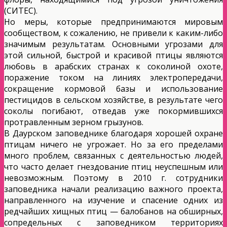
(СИТЕС).
Но меры, которые предпринимаются мировым
сообществом, к сожалению, не привели к каким-либо
значимым результатам. Основными угрозами для
этой сильной, быстрой и красивой птицы являются
любовь в арабских странах к соколиной охоте,
поражение током на линиях электропередачи,
сокращение кормовой базы и использование
пестицидов в сельском хозяйстве, в результате чего
соколы погибают, отведав уже покормившихся
протравленным зерном грызунов.
В Даурском заповеднике благодаря хорошей охране
птицам ничего не угрожает. Но за его пределами
много проблем, связанных с деятельностью людей,
что часто делает гнездование птиц неуспешным или
невозможным. Поэтому в 2010 г. сотрудники
заповедника начали реализацию важного проекта,
направленного на изучение и спасение одних из
редчайших хищных птиц — балобанов на обширных,
сопредельных с заповедником территориях