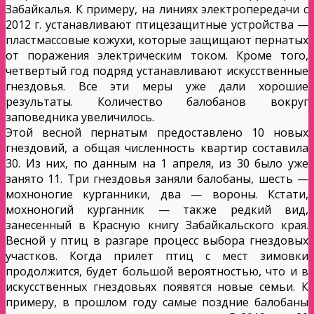
Забайкалья. К примеру, на линиях электропередачи с
2012 г. устанавливают птицезащитные устройства —
пластмассовые кожухи, которые защищают пернатых
от поражения электрическим током. Кроме того,
четвертый год подряд устанавливают искусственные
гнездовья. Все эти меры уже дали хорошие
результаты. Количество балобанов вокруг
заповедника увеличилось.
Этой весной пернатым предоставлено 10 новых
гнездовий, а общая численность квартир составила
30. Из них, по данным на 1 апреля, из 30 было уже
занято 11. Три гнездовья заняли балобаны, шесть —
мохноногие курганники, два — вороны. Кстати,
мохноногий курганник — также редкий вид,
занесенный в Красную книгу Забайкальского края.
Весной у птиц в разгаре процесс выбора гнездовых
участков. Когда прилет птиц с мест зимовки
продолжится, будет большой вероятностью, что и в
искусственных гнездовьях появятся новые семьи. К
примеру, в прошлом году самые поздние балобаны