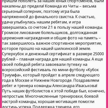
пришли поболеть за наших юных спортсменов, были
накалены до предела! Команда из Читы – весьма
серьезный соперник, поэтому игра была
напряженной до финального свистка. К счастью,
удача улыбнулась нашим ребятам, и игра
завершилась со счетом 2:1 в пользу нашей команды.
Громкое ликование болельщиков, долгожданная
церемония награждения и общие фото на память –
так завершилось важное спортивное мероприятие,
которое прошло на нашей шилкинской земле.
Суперкубок и денежный сертификат в размере 25000
рублей – главная награда для нашей команды. А еще
своей победой ребята завоевали путевку на
всероссийский фестиваль по мини-футболу «Кубок
Триумфа», который пройдет в апреле следующего
года в Москве и Нижнем Новгороде. Поздравляем
ребят и тренера команды Александра Иваськова!
Путь наших футболистов к этой победе был, конечно,
непростым. Многочисленные тренировки, боевой
настрой команды, хорошая мотивация помогли
достичь успеха. Поддержка тренера, его