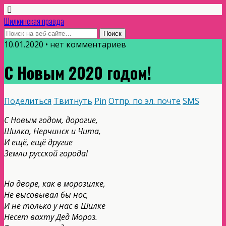
Шилкинская правда
10.01.2020 • нет комментариев
С Новым 2020 годом!
Поделиться
Твитнуть
Pin
Отпр. по эл. почте
SMS
С Новым годом, дорогие,
Шилка, Нерчинск и Чита,
И ещё, ещё другие
Земли русской города!
На дворе, как в морозилке,
Не высовывал бы нос,
И не только у нас в Шилке
Несет вахту Дед Мороз.