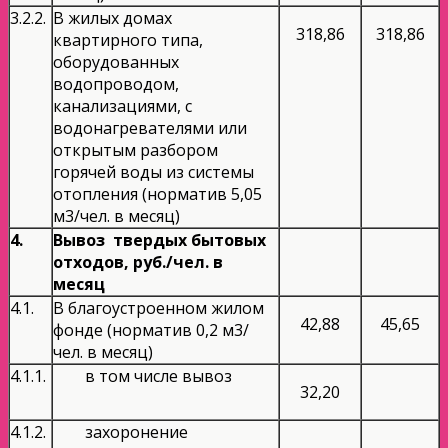
3.2.2.
В жилых домах
318,86
318,86
квартирного типа,
оборудованных
водопроводом,
канализациями, с
водонагревателями или
открытым разбором
горячей воды из системы
отопления (норматив 5,05
м3/чел. в месяц)
4.
Вывоз твердых бытовых
отходов, руб./чел. в
месяц
4.1.
В благоустроенном жилом
42,88
45,65
фонде (норматив 0,2 м3/
чел. в месяц)
4.1.1.
в том числе вывоз
32,20
4.1.2.
захоронение