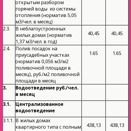
открытым разбором
горячей воды из системы
отопления (норматив 5,05
м3/чел. в месяц)
2.3.
В неблагоустроенных
40,45
40,45
жилых домах (норматив
1,37 м3/чел. в год)
2.4.
Полив посадок на
1.65
1.65
приусадебных участках
(норматив 0,056 м3/м2
поливочной площади в
месяц), руб./м2 поливочной
площади в месяц
3.
Водоотведение руб./чел.
в месяц
3.1.
Централизованное
водоотведение
3.1.1.
В жилых домах
438,13
438,13
квартирного типа с полным