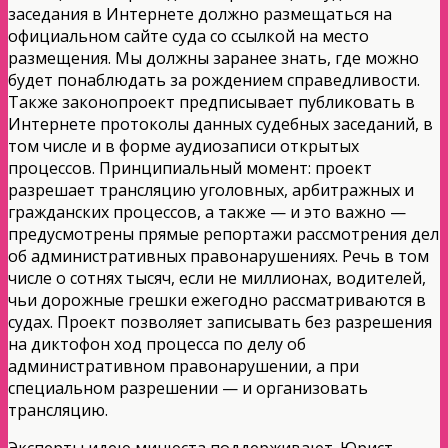
заседания в Интернете должно размещаться на
официальном сайте суда со ссылкой на место
размещения. Мы должны заранее знать, где можно
будет понаблюдать за рождением справедливости
.
Также законопроект предписывает публиковать в
Интернете протоколы данных судебных заседаний, в
том числе и в форме аудиозаписи открытых
процессов. Принципиальный момент: проект
разрешает трансляцию уголовных, арбитражных и
гражданских процессов, а также — и это важно —
предусмотрены прямые репортажи рассмотрения дел
об административн
ых правонарушения
х. Речь в том
числе о сотнях тысяч, если не миллионах, водителей,
чьи дорожные грешки ежегодно рассматриваютс
я в
судах. Проект позволяет записывать без разрешения
на диктофон ход процесса по делу об
административн
ом правонарушении
, а при
специальном разрешении — и организовать
трансляцию.
Эксперты идею минюста поддерживают. Юрист