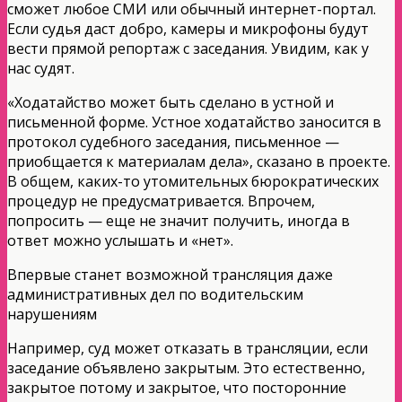
сможет любое СМИ или обычный интернет-порта
л.
Если судья даст добро, камеры и микрофоны будут
вести прямой репортаж с заседания. Увидим, как у
нас судят.
«Ходатайство может быть сделано в устной и
письменной форме. Устное ходатайство заносится в
протокол судебного заседания, письменное —
приобщается к материалам дела», сказано в проекте.
В общем, каких-то утомительных бюрократически
х
процедур не предусматривае
тся. Впрочем,
попросить — еще не значит получить, иногда в
ответ можно услышать и «нет».
Впервые станет возможной трансляция даже
административн
ых дел по водительским
нарушениям
Например, суд может отказать в трансляции, если
заседание объявлено закрытым. Это естественно,
закрытое потому и закрытое, что посторонние