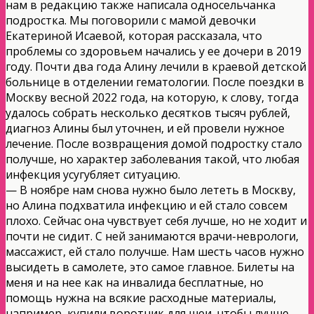
нам в редакцию также написала односельчанка
подростка. Мы поговорили с мамой девочки
Екатериной Исаевой, которая рассказала, что
проблемы со здоровьем начались у ее дочери в 2019
году. Почти два года Алину лечили в краевой детской
больнице в отделении гематологии. После поездки в
Москву весной 2022 года, на которую, к слову, тогда
удалось собрать несколько десятков тысяч рублей,
диагноз Алины был уточнен, и ей провели нужное
лечение. После возвращения домой подростку стало
получше, но характер заболевания такой, что любая
инфекция усугубляет ситуацию.
— В ноябре нам снова нужно было лететь в Москву,
но Алина подхватила инфекцию и ей стало совсем
плохо. Сейчас она чувствует себя лучше, но не ходит и
почти не сидит. С ней занимаются врачи-неврологи,
массажист, ей стало получше. Нам шесть часов нужно
высидеть в самолете, это самое главное. Билеты на
меня и на нее как на инвалида бесплатные, но
помощь нужна на всякие расходные материалы,
например, купили воротник для шеи, чтобы лучше