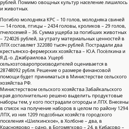
рублей. Помимо овощных культур население лишилось
и животных.
Погибло молодняка КРС – 10 голов, молодняка свиней
— 14 голов, птицы – 2434 головы, кроликов – 29 голов,
пчелосемей – 36. Сумма ущерба за погибших животных
– 724026 рублей, за утрату материальных ценностей в
ЛПХ составляет 322080 тысяч рублей. Пострадали два
крестьянско-фермерских хозяйства – Ю.А. Посёлкина и
Я.Д.-о. Джабраилова. Ущерб
сельхозтоваропроизводителей оценивается в
28748092 рубля. Решение о размере финансовой
помощи будет приниматься в Министерстве сельского
хозяйства РФ.
Министерством сельского хозяйства Забайкальского
края дополнительно решено выделить продуктовые
наборы тем, у кого пострадали огороды и ЛПХ. Внесены
в список на получение наборов в целом по району 1294
ЛПХ, из них 1209 подсобных хозяйств городского
поселения «Шилкинское», в Холбоне – два, в
Красноярово – одно, в Богомягково – 24, в Кибасово –