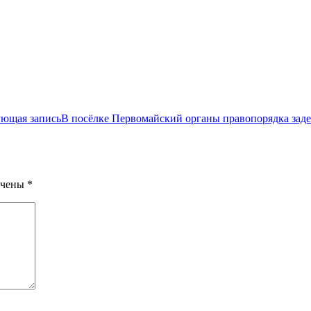
ющая запись
В посёлке Первомайский органы правопорядка заде
ечены
*