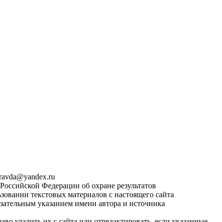
pravda@yandex.ru
 Российской Федерации об охране результатов
зовании текстовых материалов с настоящего сайта
язательным указанием имени автора и источника
во удалить их с сайта или отредактировать, если указанные