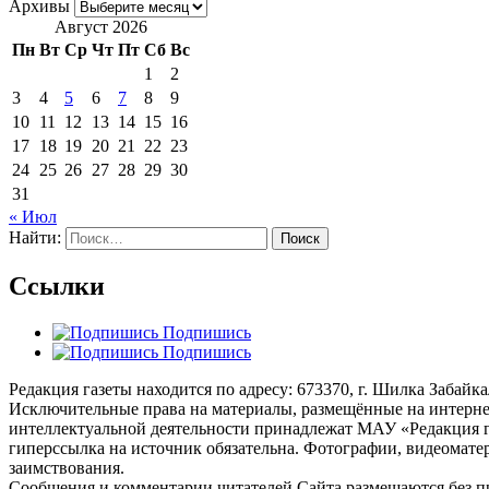
Архивы
Август 2026
Пн
Вт
Ср
Чт
Пт
Сб
Вс
1
2
3
4
5
6
7
8
9
10
11
12
13
14
15
16
17
18
19
20
21
22
23
24
25
26
27
28
29
30
31
« Июл
Найти:
Ссылки
Подпишись
Подпишись
Редакция газеты находится по адресу: 673370, г. Шилка Забайкаль
Исключительные права на материалы, размещённые на интернет-
интеллектуальной деятельности принадлежат МАУ «Редакция г
гиперссылка на источник обязательна. Фотографии, видеомате
заимствования.
Сообщения и комментарии читателей Сайта размещаются без пре