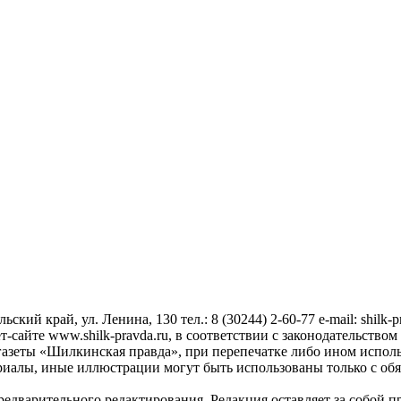
ский край, ул. Ленина, 130 тел.: 8 (30244) 2-60-77 e-mail: shilk-
сайте www.shilk-pravda.ru, в соответствии с законодательством
азеты «Шилкинская правда», при перепечатке либо ином исполь
риалы, иные иллюстрации могут быть использованы только с об
дварительного редактирования. Редакция оставляет за собой пра