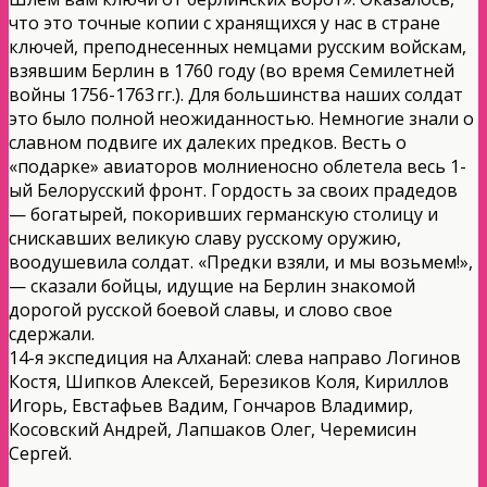
что это точные копии с хранящихся у нас в стране
ключей, преподнесенных немцами русским войскам,
взявшим Берлин в 1760 году (во время Семилетней
войны 1756-1763 гг.). Для большинства наших солдат
это было полной неожиданностью. Немногие знали о
славном подвиге их далеких предков. Весть о
«подарке» авиаторов молниеносно облетела весь 1-
ый Белорусский фронт. Гордость за своих прадедов
— богатырей, покоривших германскую столицу и
снискавших великую славу русскому оружию,
воодушевила солдат. «Предки взяли, и мы возьмем!»,
— сказали бойцы, идущие на Берлин знакомой
дорогой русской боевой славы, и слово свое
сдержали.
14-я экспедиция на Алханай: слева направо Логинов
Костя, Шипков Алексей, Березиков Коля, Кириллов
Игорь, Евстафьев Вадим, Гончаров Владимир,
Косовский Андрей, Лапшаков Олег, Черемисин
Сергей.