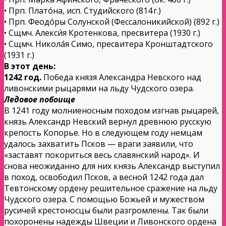
• Прп. Плато́на, исп. Студийского (814 г.)
• Прп. Феодо́ры Солунской (Фессалоникийской) (892 г.)
• Сщмч. Алекси́я Кротенкова, пресвитера (1930 г.)
• Сщмч. Никола́я Симо, пресвитера Кронштадтского
(1931 г.)
В этот день:
1242 год.
Победа князя Александра Невского над
ливонскими рыцарями на льду Чудского озера.
Ледовое побоище
В 1241 году молниеносным походом изгнав рыцарей,
князь Александр Невский вернул древнюю русскую
крепость Копорье. Но в следующем году немцам
удалось захватить Псков — враги заявили, что
«заставят покориться весь славянский народ». И
снова неожиданно для них князь Александр выступил
в поход, освободил Псков, а весной 1242 года дал
Тевтонскому ордену решительное сражение на льду
Чудского озера. С помощью Божьей и мужеством
русичей крестоносцы были разгромлены. Так были
похоронены надежды Швеции и Ливонского ордена