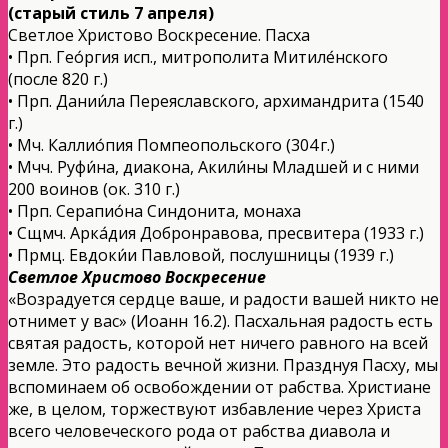
(старый стиль 7 апреля)
Светлое Христово Воскресение. Пасха
• Прп. Гео́ргия исп., митрополита Митиле́нского
(после 820 г.)
• Прп. Дании́ла Переяславского, архимандрита (1540
г.)
• Мч. Каллио́пия Помпеопольского (304 г.)
• Мчч. Руфи́на, диакона, Акили́ны Младшей и с ними
200 воинов (ок. 310 г.)
• Прп. Серапио́на Синдонита, монаха
• Сщмч. Арка́дия Добронравова, пресвитера (1933 г.)
• Прмц. Евдоки́и Павловой, послушницы (1939 г.)
Светлое Христово Воскресение
«Возрадуется сердце ваше, и радости вашей никто не
отнимет у вас» (Иоанн 16.2). Пасхальная радость есть
святая радость, которой нет ничего равного на всей
земле. Это радость вечной жизни. Празднуя Пасху, мы
вспоминаем об освобождении от рабства. Христиане
же, в целом, торжествуют избавление через Христа
всего человеческого рода от рабства диавола и