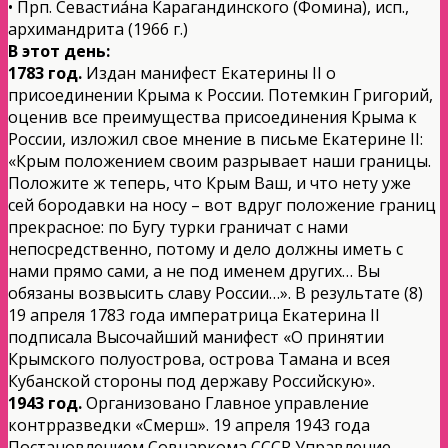
• Прп. Севастиа́на Карагандинского (Фомина), исп.,
архимандрита (1966 г.)
В этот день:
1783 год.
Издан манифест Екатерины II о
присоединении Крыма к России. Потемкин Григорий,
оценив все преимущества присоединения Крыма к
России, изложил свое мнение в письме Екатерине II:
«Крым положением своим разрывает наши границы.
Положите ж теперь, что Крым Ваш, и что нету уже
сей бородавки на носу – вот вдруг положение границ
прекрасное: по Бугу турки граничат с нами
непосредственно, потому и дело должны иметь с
нами прямо сами, а не под именем других… Вы
обязаны возвысить славу России…». В результате (8)
19 апреля 1783 года императрица Екатерина II
подписала Высочайший манифест «О принятии
Крымского полуострова, острова Тамана и всея
Кубанской стороны под державу Российскую».
1943 год.
Организовано Главное управление
контрразведки «Смерш». 19 апреля 1943 года
Постановлением Совнаркома СССР Управление