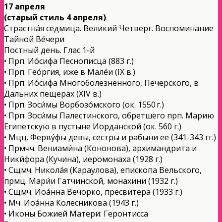
17 апреля
(старый стиль 4 апреля)
Страстна́я седмица. Великий Четверг. Воспоминание
Тайной Ве́чери
Постный день. Глас 1-й
• Прп. Ио́сифа Песнописца (883 г.)
• Прп. Гео́ргия, иже в Мале́и (IX в.)
• Прп. Ио́сифа Многоболезненного, Печерского, в
Дальних пещерах (XIV в.)
• Прп. Зоси́мы Ворбозо́мского (ок. 1550 г.)
• Прп. Зоси́мы Палестинского, обретшего прп. Марию
Египетскую в пустыне Иорданской (ок. 560 г.)
• Мцц. Ферву́фы девы, сестры и рабыни ее (341-343 гг.)
• Прмчч. Вениами́на (Кононова), архимандрита и
Ники́фора (Кучина), иеромонаха (1928 г.)
• Сщмч. Никола́я (Караулова), епископа Вельского,
прмц. Мари́и Гатчинской, монахини (1932 г.)
• Сщмч. Иоа́нна Вечорко, пресвитера (1933 г.)
• Мч. Иоа́нна Колесникова (1943 г.)
• Иконы Божией Матери: Геронтисса