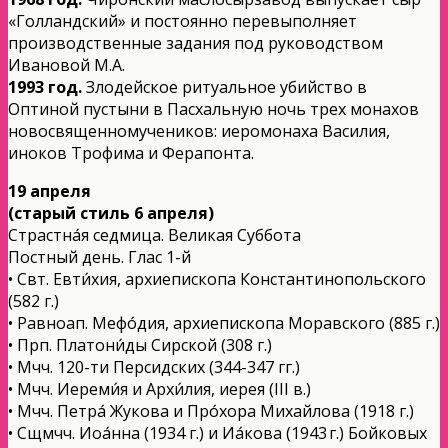
«Голландский» и постоянно перевыполняет
производственные задания под руководством
Ивановой М.А.
1993 год.
Злодейское ритуальное убийство в
Оптиной пустыни в Пасхальную ночь трех монахов
новосвященномучеников: иеромонаха Василия,
иноков Трофима и Ферапонта.
19 апреля
(старый стиль 6 апреля)
Страстна́я седмица. Великая Суббота
Постный день. Глас 1-й
• Свт. Евти́хия, архиепископа Константинопольского
(582 г.)
• Равноап. Мефо́дия, архиепископа Моравского (885 г.)
• Прп. Платони́ды Сирской (308 г.)
• Мчч. 120-ти Персидских (344-347 гг.)
• Мчч. Иереми́я и Архи́лия, иерея (III в.)
• Мчч. Петра́ Жукова и Про́хора Михайлова (1918 г.)
• Сщмчч. Иоа́нна (1934 г.) и Иа́кова (1943 г.) Бойковых