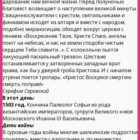
дарование нам вечной жизни. Перед полуночью
благовест возвещает о наступлении великой минуты.
Священнослужители с крестом, святильниками и
финиамом исходят из алтаря и вместе с народом,
подобно мираносицам, обходят вокруг церкви с
пением: «Воскресение Твое, Христе Спасе, ангелы
поют на небесах, и нас на земли сподоби чистым
сердцем Тебе славити…». С колокольни льется
ликующий пасхальный трезвон. Шествие
останавливается у затворенных западных врат
храма, как бы у дверей гроба Христова. И с началом
утрени поется тропарь: «Христос Воскресе смертию
смерть поправ!»
Серафим Саровский
В этот день:
1503 год.
Кончина Палеолог Софьи из рода
византийских императоров, супруги Великого князя
Московского Иоанна III Васильевича.
Дети войны
В суровые годы войны многие шилкинские подростки
трудились вместе с взрослыми и, по множеству