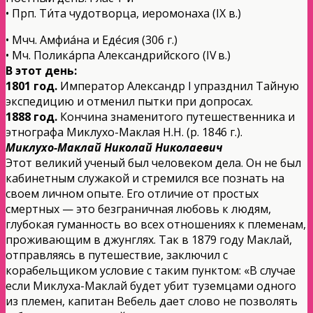
• Прп. Ти́та чудотворца, иеромонаха (IX в.)
• Мчч. Амфиа́на и Еде́сия (306 г.)
• Мч. Полика́рпа Александрийского (IV в.)
В этот день:
1801 год.
Император Александр I упразднил Тайную
экспедицию и отменил пытки при допросах.
1888 год.
Кончина знаменитого путешественника и
этнографа Миклухо-Маклая Н.Н. (р. 1846 г.).
Миклухо-Маклай
Николай Николаевич
Этот великий ученый был человеком дела. Он не был
кабинетным служакой и стремился все познать на
своем личном опыте. Его отличие от простых
смертных — это безграничная любовь к людям,
глубокая гуманность во всех отношениях к племенам,
проживающим в джунглях. Так в 1879 году Маклай,
отправляясь в путешествие, заключил с
корабельщиком условие с таким пунктом: «В случае
если Миклуха-Маклай будет убит туземцами одного
из племен, капитан Вебель дает слово не позволять