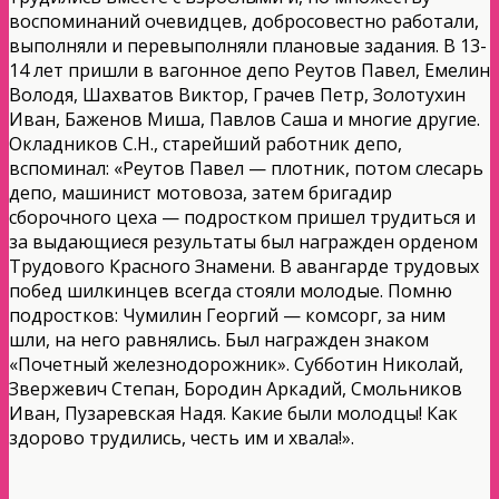
воспоминаний очевидцев, добросовестно работали,
выполняли и перевыполняли плановые задания. В 13-
14 лет пришли в вагонное депо Реутов Павел, Емелин
Володя, Шахватов Виктор, Грачев Петр, Золотухин
Иван, Баженов Миша, Павлов Саша и многие другие.
Окладников С.Н., старейший работник депо,
вспоминал: «Реутов Павел — плотник, потом слесарь
депо, машинист мотовоза, затем бригадир
сборочного цеха — подростком пришел трудиться и
за выдающиеся результаты был награжден орденом
Трудового Красного Знамени. В авангарде трудовых
побед шилкинцев всегда стояли молодые. Помню
подростков: Чумилин Георгий — комсорг, за ним
шли, на него равнялись. Был награжден знаком
«Почетный железнодорожник». Субботин Николай,
Звержевич Степан, Бородин Аркадий, Смольников
Иван, Пузаревская Надя. Какие были молодцы! Как
здорово трудились, честь им и хвала!».