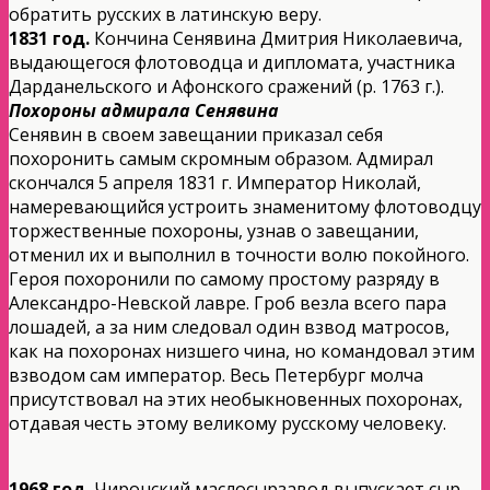
обратить русских в латинскую веру.
1831 год.
Кончина Сенявина Дмитрия Николаевича,
выдающегося флотоводца и дипломата, участника
Дарданельского и Афонского сражений (р. 1763 г.).
Похороны адмирала Сенявина
Сенявин в своем завещании приказал себя
похоронить самым скромным образом. Адмирал
скончался 5 апреля 1831 г. Император Николай,
намеревающийся устроить знаменитому флотоводцу
торжественные похороны, узнав о завещании,
отменил их и выполнил в точности волю покойного.
Героя похоронили по самому простому разряду в
Александро-Невской лавре. Гроб везла всего пара
лошадей, а за ним следовал один взвод матросов,
как на похоронах низшего чина, но командовал этим
взводом сам император. Весь Петербург молча
присутствовал на этих необыкновенных похоронах,
отдавая честь этому великому русскому человеку.
1968 год.
Чиронский маслосырзавод выпускает сыр