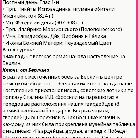
Постный день. Глас 1-й
• Прп. Ники́ты Исповедника, игумена обители
Мидики́йской (824 г.)
• Мц. Феодо́сии девы (307-308 гг.)
• Прп. Илли́рика Марсионского (Пелопонесского)
• Мчч. Елпидифо́ра, Ди́я, Вифо́ния и Га́лика
• Иконы Божией Матери: Неувядаемый Цвет
В этот день:
1945 год.
Советская армия начала наступление на
Берлин.
Ключи от Берлина
В разгар ожесточенных боев за Берлин в центре
немецкой обороны — Зееловских высот, когда наше
наступление приостановилось, советские летчики по
приказу Сталина И.В. сбросили на парашютах в
передовые расположения наших гвардейцев (8
армия) необычный подарок. Вскрыв ящики,
гвардейцы обнаружили в них большие ключи. К
каждому из них была прикреплена музейная табличка
с надписью: «Гвардейцы, друзья, вперед к Победе!
Шлем вам ключи от берлинских ворот». Оказалось,