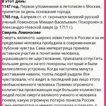
В этот день:
1147 год.
Первое упоминание в летописях о Москве,
принятое за день основания города.
1765 год.
4 апреля ст. ст. скончался великий русский
ученый Ломоносов Михаил Васильевич. Похоронен в
Александро-Невской лавре (р. 1711 г.).
Смерть Ломоносова
Смерть великого, широко известного в России и за ее
пределами человека пробудила в современниках
глубокие чувства. Сама императрица приняла
активное участие в почитании человека,
украшавшего ее царствование, приказала отпустить
большие деньги на его похороны, которые и были
великолепно устроены. Когда наступила минута
расставания навеки, толпы людей рыдали. Все
чувствовали, что видят в последний раз лицо этого
необыкновенного человека. Помимо огромного
количества провожающих еще большее количество
людей после смерти великого ученого и человека
поняли, какую огромную потерю понесла Россия.
Сама императрица немало тосковала и плакала, а