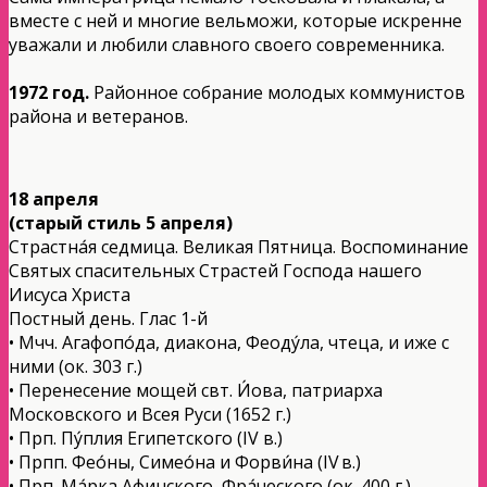
вместе с ней и многие вельможи, которые искренне
уважали и любили славного своего современника.
1972 год.
Районное собрание молодых коммунистов
района и ветеранов.
18 апреля
(старый стиль 5 апреля)
Страстна́я седмица. Великая Пятница. Воспоминание
Святых спасительных Страстей Господа нашего
Иисуса Христа
Постный день. Глас 1-й
• Мчч. Агафопо́да, диакона, Феоду́ла, чтеца, и иже с
ними (ок. 303 г.)
• Перенесение мощей свт. И́ова, патриарха
Московского и Всея Руси (1652 г.)
• Прп. Пу́плия Египетского (IV в.)
• Прпп. Фео́ны, Симео́на и Форви́на (IV в.)
• Прп. Ма́рка Афинского, Фра́ческого (ок. 400 г.)