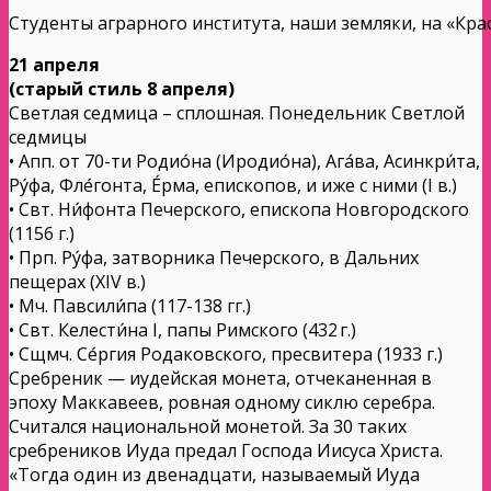
Студенты аграрного института, наши земляки, на «Кр
21 апреля
(старый стиль 8 апреля)
Светлая седмица – сплошная. Понедельник Светлой
седмицы
• Апп. от 70-ти Родио́на (Иродио́на), Ага́ва, Асинкри́та,
Ру́фа, Фле́гонта, Е́рма, епископов, и иже с ними (I в.)
• Свт. Ни́фонта Печерского, епископа Новгородского
(1156 г.)
• Прп. Ру́фа, затворника Печерского, в Дальних
пещерах (XIV в.)
• Мч. Павсили́па (117-138 гг.)
• Свт. Келести́на I, папы Римского (432 г.)
• Сщмч. Се́ргия Родаковского, пресвитера (1933 г.)
Сребреник — иудейская монета, отчеканенная в
эпоху Маккавеев, ровная одному сиклю серебра.
Считался национальной монетой. За 30 таких
сребреников Иуда предал Господа Иисуса Христа.
«Тогда один из двенадцати, называемый Иуда