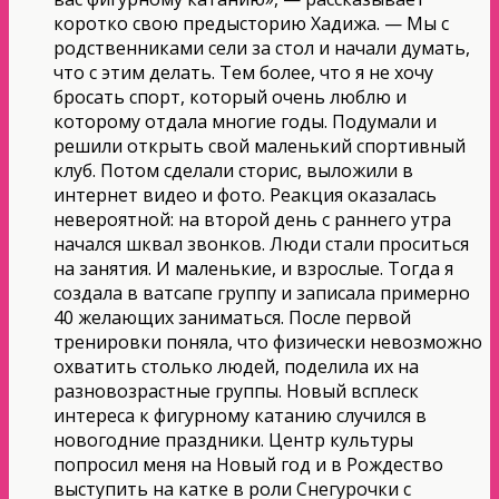
коротко свою предысторию Хадижа. — Мы с
родственниками сели за стол и начали думать,
что с этим делать. Тем более, что я не хочу
бросать спорт, который очень люблю и
которому отдала многие годы. Подумали и
решили открыть свой маленький спортивный
клуб. Потом сделали сторис, выложили в
интернет видео и фото. Реакция оказалась
невероятной: на второй день с раннего утра
начался шквал звонков. Люди стали проситься
на занятия. И маленькие, и взрослые. Тогда я
создала в ватсапе группу и записала примерно
40 желающих заниматься. После первой
тренировки поняла, что физически невозможно
охватить столько людей, поделила их на
разновозрастные группы. Новый всплеск
интереса к фигурному катанию случился в
новогодние праздники. Центр культуры
попросил меня на Новый год и в Рождество
выступить на катке в роли Снегурочки с