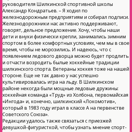
руководителя Шилкинской спортивной школы
Александр Кондратьев. – Я ходил по
железнодорожным предприятиям и собирал подписи.
Железнодорожники нас активно поддерживают,
говорят, дельное предложение. Хочу, чтобы наши
дети и внуки физически крепли, занимались зимним
спортом в более комфортных условиях, чем мы в свое
время, чтобы не морозились. И надеюсь, что с
появлением ледового дворца можно будет продлить
и отчасти возродить былые хоккейные традиции
шилкинского спорта. Ветераны хоккея тоже на нашей
стороне. Еще не так давно у нас успешно
культивировалась игра на льду. В Шилкинском
районе некогда были мощные ледовые дружины:
хоккейная команда «Труд» из Холбона, первомайская
«Ингода» и, конечно, шилкинский «Локомотив»,
который в 1983 году играл в классе А на первенстве
Советского Союза».
Редакции удалось также связаться с приезжей
девушкой-фигуристкой, чтобы узнать мнение спорт­