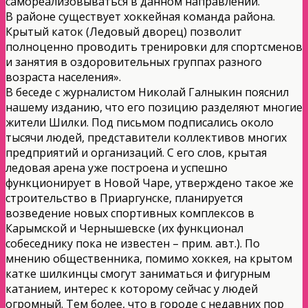
самореализовываться в данном направлении.
В районе существует хоккейная команда района.
Крытый каток (Ледовый дворец) позволит
полноценно проводить тренировки для спортсменов
и занятия в оздоровительных группах разного
возраста населения».
В беседе с журналистом Николай Галныкин пояснил
нашему изданию, что его позицию разделяют многие
жители Шилки. Под письмом подписались около
тысячи людей, представители коллективов многих
предприятий и организаций. С его слов, крытая
ледовая арена уже построена и успешно
функционирует в Новой Чаре, утверждено такое же
строительство в Приаргунске, планируется
возведение новых спортивных комплексов в
Карымской и Чернышевске (их функционал
собеседнику пока не известен – прим. авт.). По
мнению общественника, помимо хоккея, на крытом
катке шилкинцы смогут заниматься и фигурным
катанием, интерес к которому сейчас у людей
огромный. Тем более, что в городе с недавних пор