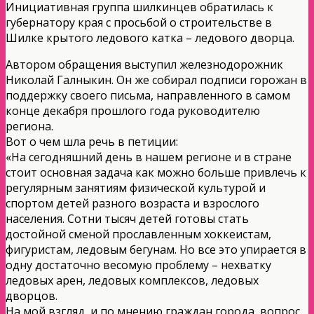
Инициативная группа шилкинцев обратилась к
губернатору края с просьбой о строительстве в
Шилке крытого ледового катка – ледового дворца.
Автором обращения выступил железнодорожник
Николай Галныкин. Он же собирал подписи горожан в
поддержку своего письма, направленного в самом
конце декабря прошлого года руководителю
региона.
Вот о чем шла речь в петиции:
«На сегодняшний день в нашем регионе и в стране
стоит основная задача как можно больше привлечь к
регулярным занятиям физической культурой и
спортом детей разного возраста и взрослого
населения. Сотни тысяч детей готовы стать
достойной сменой прославленным хоккеистам,
фигуристам, ледовым бегунам. Но все это упирается в
одну достаточно весомую проблему – нехватку
ледовых арен, ледовых комплексов, ледовых
дворцов.
На мой взгляд, и по мнению граждан города, вопрос