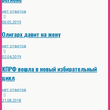
нет ответов
06.05.2019
Олигарх давит на жену
нет ответов
02.04.2019
КПРФ вошла в новый избирательный
цикл
нет ответов
21.08.2018