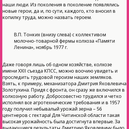
наши люди. Из поколения в поколение появлялись
новые герои, да и, по сути, каждого, кто вносил в
копилку труда, можно назвать героем.
В.П. Тонких (внизу слева) с коллективом
молочно-товарной фермы колхоза «Памяти
Ленина», ноябрь 1977 г.
Даже говоря лишь об одном хозяйстве, колхозе
имени XXII съезда КПСС, можно воочию увидеть и
проследить трудовой героизм наших земляков.
Взять, к примеру, механизатора Дмитрия Яковлевича
Золотухина. Придя с фронта, он сразу же включился в
колхозную работу. Добросовестно трудился и четко
исполнял все агротехнические требования и в 1957
году получил небывалый урожай зерна – 56
центнеров с гектара! Для Читинской области такая
высокая урожайность была достигнута впервые. За
выдающиеся результаты Дмитрию Яковлевичу было