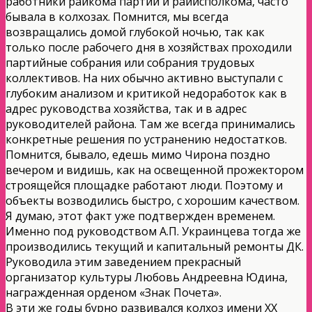
работники райкома партии и райисполкома, часто
бывала в колхозах. Помнится, мы всегда
возвращались домой глубокой ночью, так как
только после рабочего дня в хозяйствах проходили
партийные собрания или собрания трудовых
коллективов. На них обычно активно выступали с
глубоким анализом и критикой недоработок как в
адрес руководства хозяйства, так и в адрес
руководителей района. Там же всегда принимались
конкретные решения по устранению недостатков.
Помнится, бывало, едешь мимо Чирона поздно
вечером и видишь, как на освещенной прожектором
строящейся площадке работают люди. Поэтому и
объекты возводились быстро, с хорошим качеством.
Я думаю, этот факт уже подтвержден временем.
Именно под руководством А.П. Украинцева тогда же
производились текущий и капитальный ремонты ДК.
Руководила этим заведением прекрасный
организатор культуры Любовь Андреевна Юдина,
награжденная орденом «Знак Почета».
В эти же годы бурно развивался колхоз имени XX