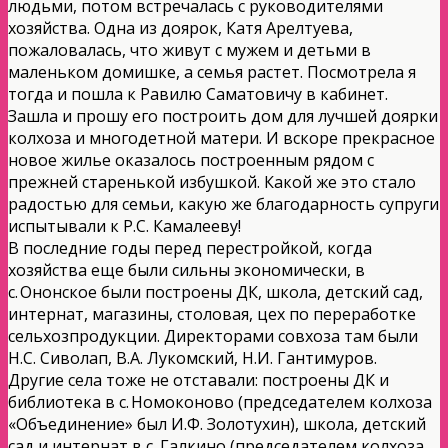
людьми, потом встречалась с руководителями
хозяйства. Одна из доярок, Катя Арелтуева,
пожаловалась, что живут с мужем и детьми в
маленьком домишке, а семья растет. Посмотрела я
тогда и пошла к Равилю Саматовичу в кабинет.
Зашла и прошу его построить дом для лучшей доярки
колхоза и многодетной матери. И вскоре прекрасное
новое жилье оказалось построенным рядом с
прежней старенькой избушкой. Какой же это стало
радостью для семьи, какую же благодарность супруги
испытывали к Р.С. Камалееву!
В последние годы перед перестройкой, когда
хозяйства еще были сильны экономически, в
с. Ононское были построены ДК, школа, детский сад,
интернат, магазины, столовая, цех по переработке
сельхозпродукции. Директорами совхоза там были
Н.С. Сиволап, В.А. Лукомский, Н.И. Гантимуров.
Другие села тоже не отставали: построены ДК и
библиотека в с. Номоконово (председателем колхоза
«Объединение» был И.Ф. Золотухин), школа, детский
сад и интернат в с. Галкино (председателем колхоза