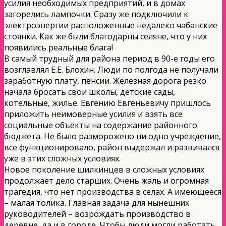
усилия необходимых предприятий, и в домах
загорелись лампочки. Сразу же подключили к
электроэнергии расположенные недалеко чабанские
стоянки. Как же были благодарны селяне, что у них
появились реальные блага!
В самый трудный для района период в 90-е годы его
возглавлял Е.Е. Блохин. Люди по полгода не получали
заработную плату, пенсии. Железная дорога резко
начала бросать свои школы, детские сады,
котельные, жилье. Евгению Евгеньевичу пришлось
приложить неимоверные усилия и взять все
социальные объекты на содержание районного
бюджета. Не было разморожено ни одно учреждение,
все функционировало, район выдержал и развивался
уже в этих сложных условиях.
Новое поколение шилкинцев в сложных условиях
продолжает дело старших. Очень жаль и огромная
трагедия, что нет производства в селах. А имеющееся
– малая толика. Главная задача для нынешних
руководителей – возрождать производство в
деревне, да и в городе. Чтобы люди могли работать,