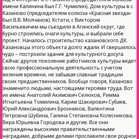
имени Калинина был Г.Г. Чумилин), Дом культуры в с.
Казаново (председателем колхоза «Красная звезда»
был В.В. Молчанов). Кстати, с Виктором
Васильевичем мы съездили в Агинский округ, где
бурно строились очаги культуры, и выбрали себе
проект. Началось строительство казановского ДК.
Казановцы этого объекта долго ждали. И свершилось
чудо – построили здание для культурного досуга.
Сейчас другое поколение работников культуры ведет
свою профессиональную деятельность с учетом
веления времени, не забывая славные традиции
своих предшественников. Вообще говоря, Казаново
знаменито людьми, настоящими героями труда. Вот
их имена: Анатолий Акимович Селюков, Римма
Игнатьевна Томилина, Карим Шакирович Субаев,
Юрий Александрович Бронников, Валентина
Петровна Шубина, Галина Степановна Колесникова,
Вера Юрьевна Городова и другие. Все они
награждены высокими правительственными
наградами, добрыми делами прославили свое родное