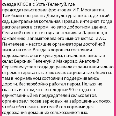
съезда КПСС в с. Усть-Теленгуй, где
председательствовал фронтовик И.Г. Москвитин.
Там были построены Дом культуры, школа, детский
сад, центральная котельная. Правда, интернат тогда
располагался в старом, но зато добротном здании.
Сельский совет в те годы возглавляли Ларионов, к
сожалению, запамятовала его имя-отчество, и А.С.
Пантелеев – настоящие организаторы достойной
жизни на селе. Всегда в хорошем состоянии
содержались очаги культуры, начальные школы в
селах Верхний Теленгуй и Макарово. Анатолий
Сергеевич успел тогда до развала страны капитально
отремонтировать в этих селах социальные объекты,
там в нормальном состоянии поддерживались
дороги, бесперебойно работал паром. Нельзя не
сказать и о том, что в голодные 90-е годы он
единственный из председателей сельсоветов
организовал посев зерновых на заброшенных полях,
чтобы обеспечить жителей сел кормами для
содержания домашних сельхозживотных.