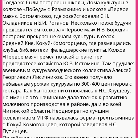
Тогда же были построены школы, Дома культуры в
колхозе «Победа» с. Размахнино и колхозе «Первое
мая» с. Богомягково, где хозяйствовали С.Н.
Окладников и Б.И. Роганов. Несколько позже будучи
председателем колхоза «Первое мая» Н.В. Бородин
построил прекрасные очаги культуры в селах
Средней Кие, Кокуй-Комогорцево, где размещались
клубы, библиотеки, фельдшерские пункты. Колхоз
«Первое мая» гремел по всей стране при
председателе хозяйства Ю.В. Истомине. Там трудился
звеньевым кукурузоводческого коллектива Алексей
Георгиевич Лисичников. Его звено получало
небывалые урожаи кукурузы по 300-400 центнеров с
гектара. Как бы позже ни относились к Н.С. Хрущеву,
но именно это начинание дало толчок к развитию
молочного производства в районе, да и во всей
Читинской области. Неоднократно лучшим
коллективом МТФ называлась ферма-трехтысячница
с. Кокуй-Комогорцево, которой заведовал Н.С.
Путинцев.
По собственному проекту строились очаги культуры