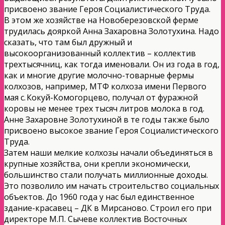
присвоено звание Героя Социалистического Труда.
В этом же хозяйстве на Новоберезовской ферме
трудилась дояркой Анна Захаровна Золотухина. Надо
сказать, что там был дружный и
высокоорганизованный коллектив – коллектив
трехтысячниц, как тогда именовали. Он из года в год,
как и многие другие молочно-товарные фермы
колхозов, например, МТФ колхоза имени Первого
мая с. Кокуй-Комогорцево, получал от фуражной
коровы не менее трех тысяч литров молока в год.
Анне Захаровне Золотухиной в те годы также было
присвоено высокое звание Героя Социалистического
Труда.
Затем наши мелкие колхозы начали объединяться в
крупные хозяйства, они крепли экономически,
большинство стали получать миллионные доходы.
Это позволило им начать строительство социальных
объектов. До 1960 года у нас был единственное
здание-красавец – ДК в Мирсаново. Строил его при
директоре М.П. Сычеве коллектив Восточных