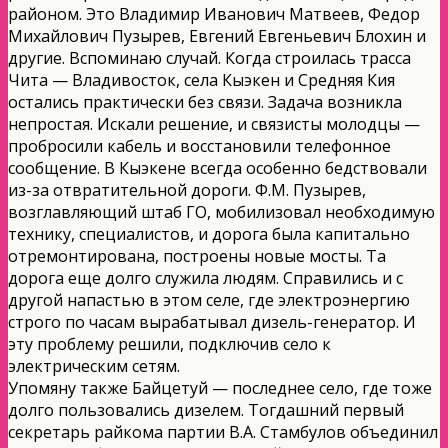
районом. Это Владимир Иванович Матвеев, Федор
Михайлович Пузырев, Евгений Евгеньевич Блохин и
другие. Вспоминаю случай. Когда строилась трасса
Чита — Владивосток, села Кыэкен и Средняя Кия
остались практически без связи. Задача возникла
непростая. Искали решение, и связисты молодцы —
пробросили кабель и восстановили телефонное
сообщение. В Кыэкене всегда особенно бедствовали
из-за отвратительной дороги. Ф.М. Пузырев,
возглавляющий штаб ГО, мобилизовал необходимую
технику, специалистов, и дорога была капитально
отремонтирована, построены новые мосты. Та
дорога еще долго служила людям. Справились и с
другой напастью в этом селе, где электроэнергию
строго по часам вырабатывал дизель-генератор. И
эту проблему решили, подключив село к
электрическим сетям.
Упомяну также Байцетуй — последнее село, где тоже
долго пользовались дизелем. Тогдашний первый
секретарь райкома партии В.А. Стамбулов объединил