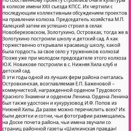
в колхозе имени ХХII съезда КПСС. Их чертили с
последующим коллективным обсуждением проектов
на правлении колхоза. Председатель хозяйства М.П.
Халецкий затем их успешно строил в селах
Новоберезовском, Золотухино, Островках, тогда же в
Золотухино построили школу и детский сад. А как
торжественно открывали красавицу школу, какой
была гордость за свое село у тружеников колхоза!
Позже уже при молодом председателе этого колхоза
Ю.К. Новикове построили в с. Нижняя Хила клуб и
детский сад.
В эти годы одной из лучших ферм района считалась
Островкинская, возглавляемая Е.П. Баженовой –
коммунисткой, награжденной орденом Трудового
Красного Знамени и орденом Ленина. Ордена Ленина
был также удостоен и кукурузовод И.Ф. Попов из
Нижней Хилы. Да разве можно перечислить всех? Их
были десятки и сотни, чьи фотографии размещались
на Доске почета района, чьи имена звучали со
страниц районной газеты «Шилкинская правда»!