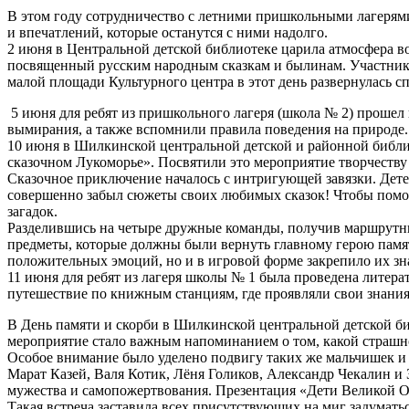
В этом году сотрудничество с летними пришкольными лаге
и впечатлений, которые останутся с ними надолго.
2 июня в Центральной детской библиотеке царила атмосфера во
посвященный русским народным сказкам и былинам. Участники 
малой площади Культурного центра в этот день развернулась сп
5 июня для ребят из пришкольного лагеря (школа № 2) проше
вымирания, а также вспомнили правила поведения на природе.
10 июня в Шилкинской центральной детской и районной библио
сказочном Лукоморье». Посвятили это мероприятие творчеству
Сказочное приключение началось с интригующей завязки. Дете
совершенно забыл сюжеты своих любимых сказок! Чтобы помоч
загадок.
Разделившись на четыре дружные команды, получив маршрутны
предметы, которые должны были вернуть главному герою память
положительных эмоций, но и в игровой форме закрепило их зна
11 июня для ребят из лагеря школы № 1 была проведена литер
путешествие по книжным станциям, где проявляли свои знания
В День памяти и скорби в Шилкинской центральной детской б
мероприятие стало важным напоминанием о том, какой страшной
Особое внимание было уделено подвигу таких же мальчишек и 
Марат Казей, Валя Котик, Лёня Голиков, Александр Чекалин 
мужества и самопожертвования. Презентация «Дети Великой От
Такая встреча заставила всех присутствующих на миг задумат