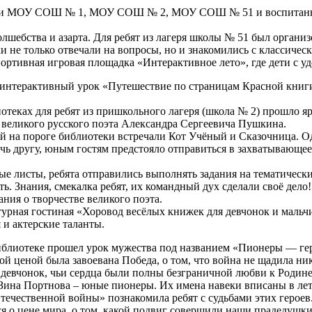
рями МОУ СОШ № 1, МОУ СОШ № 2, МОУ СОШ № 51 и воспитанни
лшебства и азарта. Для ребят из лагеря школы № 51 был органи
не только отвечали на вопросы, но и знакомились с классичес
ортивная игровая площадка «Интерактивное лето», где дети с уд
л интерактивный урок «Путешествие по страницам Красной книги
теках для ребят из пришкольного лагеря (школа № 2) прошло яр
 великого русского поэта Александра Сергеевича Пушкина.
й на пороге библиотеки встречали Кот Учёный и Сказочница. О
ь другу, юным гостям предстояло отправиться в захватывающе
е листы, ребята отправились выполнять задания на тематическ
. Знания, смекалка ребят, их командный дух сделали своё дело!
ния о творчестве великого поэта.
атурная гостиная «Хоровод весёлых книжек для девчонок и мальч
 и актерские таланты.
иблиотеке прошел урок мужества под названием «Пионеры — гер
 ценой была завоевана Победа, о том, что война не щадила нико
девчонок, чьи сердца были полны безграничной любви к Родине
и Зина Портнова – юные пионеры. Их имена навеки вписаны в л
ечественной войны» познакомила ребят с судьбами этих героев
ься о цене мира, о том, какой подвиг совершили наши прадедуш