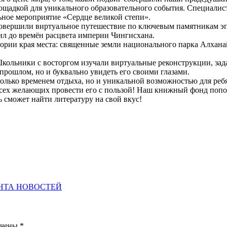
ощадкой для уникального образовательного события. Специалист
ьное мероприятие «Сердце великой степи».
овершили виртуальное путешествие по ключевым памятникам э
ил до времён расцвета империи Чингисхана.
тории края места: священные земли национального парка Алхана
Школьники с восторгом изучали виртуальные реконструкции, за
прошлом, но и буквально увидеть его своими глазами.
олько временем отдыха, но и уникальной возможностью для ребя
всех желающих провести его с пользой! Наш книжный фонд поп
сможет найти литературу на свой вкус!
НТА НОВОСТЕЙ
ечены
*