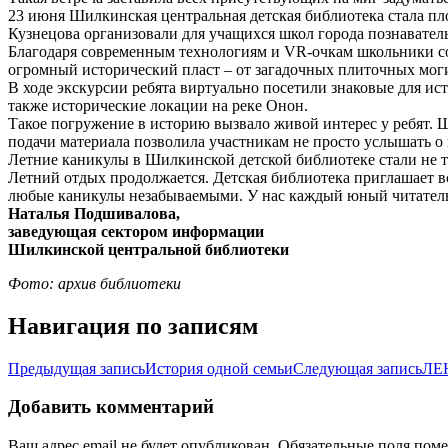
23 июня Шилкинская центральная детская библиотека стала пл
Кузнецова организовали для учащихся школ города познавател
Благодаря современным технологиям и VR-очкам школьники с
огромный исторический пласт – от загадочных плиточных мог
В ходе экскурсии ребята виртуально посетили знаковые для ис
также исторические локации на реке Онон.
Такое погружение в историю вызвало живой интерес у ребят. 
подачи материала позволила участникам не просто услышать о 
Летние каникулы в Шилкинской детской библиотеке стали не т
Летний отдых продолжается. Детская библиотека приглашает 
любые каникулы незабываемыми. У нас каждый юный читатель 
Наталья Подшивалова,
заведующая сектором информации
Шилкинской центральной библиотеки
Фото: архив библиотеки
Навигация по записям
Предыдущая запись
История одной семьи
Следующая запись
ЛЕ
Добавить комментарий
Ваш адрес email не будет опубликован.
Обязательные поля пом