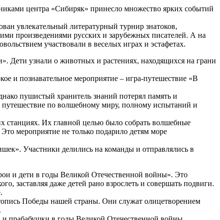
ками центра «Сибиряк» принесло множество ярких событий
зован увлекательный литературный турнир знатоков,
кими произведениями русских и зарубежных писателей. А на
овольствием участвовали в веселых играх и эстафетах.
». Дети узнали о животных и растениях, находящихся на грани
кое и познавательное мероприятие – игра-путешествие «В
днако пушистый хранитель знаний потерял память и
е путешествие по волшебному миру, полному испытаний и
их станциях. Их главной целью было собрать волшебные
 Это мероприятие не только подарило детям море
ишек». Участники делились на команды и отправлялись в
ои и дети в годы Великой Отечественной войны». Это
го, заставляя даже детей рано взрослеть и совершать подвиги.
.
етопись Победы нашей страны. Они служат олицетворением
.
ки и прабабушки в годы Великой Отечественной войны.